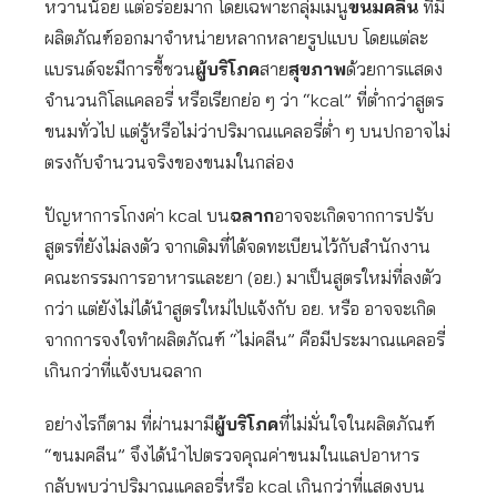
หวานน้อย แต่อร่อยมาก โดยเฉพาะกลุ่มเมนู
ขนมคลีน
ที่มี
ผลิตภัณฑ์ออกมาจำหน่ายหลากหลายรูปแบบ โดยแต่ละ
แบรนด์จะมีการชี้ชวน
ผู้บริโภค
สาย
สุขภาพ
ด้วยการแสดง
จำนวนกิโลแคลอรี่ หรือเรียกย่อ ๆ ว่า “kcal” ที่ต่ำกว่าสูตร
ขนมทั่วไป แต่รู้หรือไม่ว่าปริมาณแคลอรี่ต่ำ ๆ บนปกอาจไม่
ตรงกับจำนวนจริงของขนมในกล่อง
ปัญหาการโกงค่า kcal บน
ฉลาก
อาจจะเกิดจากการปรับ
สูตรที่ยังไม่ลงตัว จากเดิมที่ได้จดทะเบียนไว้กับสำนักงาน
คณะกรรมการอาหารและยา (อย.) มาเป็นสูตรใหม่ที่ลงตัว
กว่า แต่ยังไม่ได้นำสูตรใหม่ไปแจ้งกับ อย. หรือ อาจจะเกิด
จากการจงใจทำผลิตภัณฑ์ “ไม่คลีน” คือมีประมาณแคลอรี่
เกินกว่าที่แจ้งบนฉลาก
อย่างไรก็ตาม ที่ผ่านมามี
ผู้บริโภค
ที่ไม่มั่นใจในผลิตภัณฑ์
“ขนมคลีน” จึงได้นำไปตรวจคุณค่าขนมในแลปอาหาร
กลับพบว่าปริมาณแคลอรี่หรือ kcal เกินกว่าที่แสดงบน