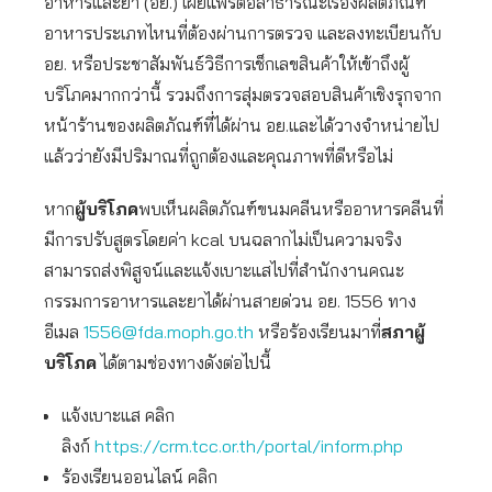
อาหารและยา (อย.) เผยแพร่ต่อสาธารณะเรื่องผลิตภัณฑ์
อาหารประเภทไหนที่ต้องผ่านการตรวจ และลงทะเบียนกับ
อย. หรือประชาสัมพันธ์วิธีการเช็กเลขสินค้าให้เข้าถึงผู้
บริโภคมากกว่านี้ รวมถึงการสุ่มตรวจสอบสินค้าเชิงรุกจาก
หน้าร้านของผลิตภัณฑ์ที่ได้ผ่าน อย.และได้วางจำหน่ายไป
แล้วว่ายังมีปริมาณที่ถูกต้องและคุณภาพที่ดีหรือไม่
หาก
ผู้บริโภค
พบเห็นผลิตภัณฑ์ขนมคลีนหรืออาหารคลีนที่
มีการปรับสูตรโดยค่า kcal บนฉลากไม่เป็นความจริง
สามารถส่งพิสูจน์และแจ้งเบาะแสไปที่สำนักงานคณะ
กรรมการอาหารและยาได้ผ่านสายด่วน อย. 1556 ทาง
อีเมล
1556@fda.moph.go.th
หรือร้องเรียนมาที่
สภาผู้
บริโภค
ได้ตามช่องทางดังต่อไปนี้
แจ้งเบาะแส คลิก
ลิงก์
https://crm.tcc.or.th/portal/inform.php
ร้องเรียนออนไลน์ คลิก