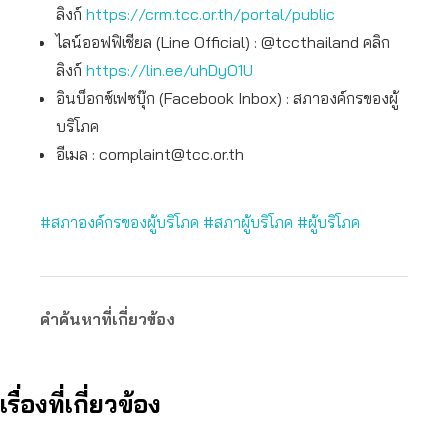
ลิงก์
https://crm.tcc.or.th/portal/public
ไลน์ออฟฟิเชียล (Line Official) : @tccthailand คลิก
ลิงก์
https://lin.ee/uhDyO1U
อินบ็อกซ์เฟซบุ๊ก (Facebook Inbox) : สภาองค์กรของผู้
บริโภค
อีเมล :
complaint@tcc.or.th
#สภาองค์กรของผู้บริโภค #สภาผู้บริโภค #ผู้บริโภค
คำค้นหาที่เกี่ยวข้อง
เรื่องที่เกี่ยวข้อง