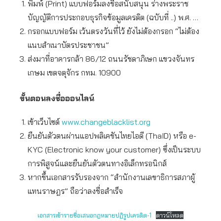
พิมพ์ (Print) แบบฟอร์มลงชื่อสนับสนุน ร่างพระราช
บัญญัติการประกอบธุรกิจข้อมูลเครดิต (ฉบับที่ ..) พ.ศ. …
กรอกแบบฟอร์ม เว้นตรงวันที่ไว้ ยังไม่ต้องกรอก “ไม่ต้อง
แนบสำเนาบัตรประชาชน”
ส่งมาที่อาคารกล้า 86/12 ถนนรัชดาภิเษก แขวงจันทร
เกษม เขตจตุจักร กทม. 10900
ขั้นตอนลงชื่อออนไลน์
เข้าเว็บไซต์
www.changeblacklist.org
ยืนยันตัวตนผ่านแอปพลิเคชันไทยไอดี (ThaID) หรือ e-
KYC (Electronic know your customer) ซึ่งเป็นระบบ
การพิสูจน์และยืนยันตัวตนทางอิเล็กทรอนิกส์
หากขึ้นเอกสารรับรองจาก “สำนักงานเลขาธิการสภาผู้
แทนราษฎร” ถือว่าลงชื่อสำเร็จ
เอกสารเข้ารายชื่อเสนอกฎหมายปฏิรูปเครดิต-1
ดาวน์โหลด