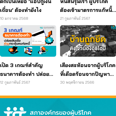
ตกเป็นเหยื่อ ‘แอปกู้เงิน
หนี้สินรุมเร้า ผู้บริโภค
เถื่อน’ ต้องทำยังไง
ต้องเข้ามาตรการแก้หนี้
ของธนาคารแห่ง
10 มกราคม 2568
21 กุมภาพันธ์ 2567
ประเทศไทย (ธปท.)
เปิด 3 เกณฑ์สำคัญ
เสียงสะท้อนจากผู้บริโภค
ธนาคารต้องทำ ปล่อยสิน
ที่เดือดร้อนจากปัญหา
เชื่อ ห้ามกระตุ้นคนก่อ
บ้านติดจำนอง
12 กุมภาพันธ์ 2567
30 พฤศจิกายน 2566
หนี้