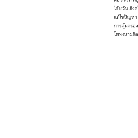
ไต้หวัน สิ
แก้ไขปัญหา
การคุ้มครอง
โฆษณาผลิต