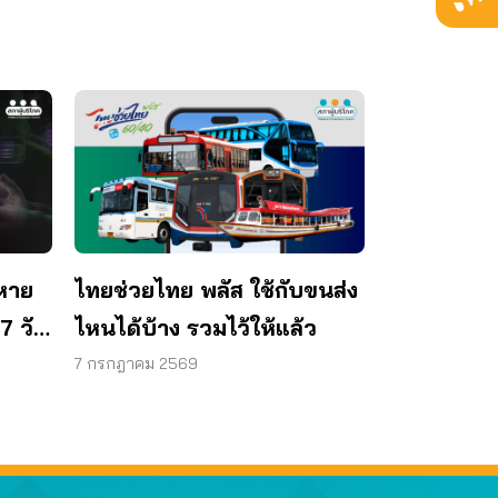
หาย
ไทยช่วยไทย พลัส ใช้กับขนส่ง
7 วัน
ไหนได้บ้าง รวมไว้ให้แล้ว
าท
7 กรกฎาคม 2569