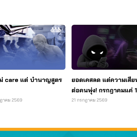
ม่ care แต่ บำนาญสูตร
ยอดเคสลด แต่ความเสีย
ต่อคนพุ่ง! กรกฎาคมแค่ 1
สูญแล้วกว่า 521 ล้านบ
กฎาคม 2569
21 กรกฎาคม 2569