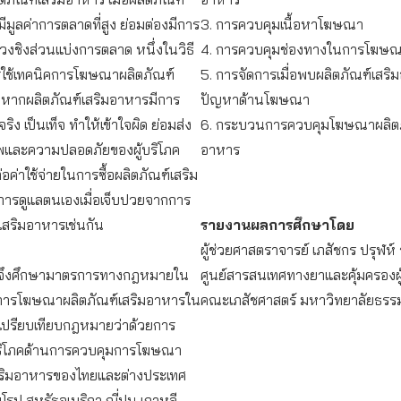
ีมูลค่าการตลาดที่สูง ย่อมต่องมีการ
3. การควบคุมเนื้อหาโฆษณา
ช่วงชิงส่วนแบ่งการตลาด หนึ่งในวิธี
4. การควบคุมช่องทางในการโฆษ
ารใช้เทคนิคการโฆษณาผลิตภัณฑ์
5. การจัดการเมื่อพบผลิตภัณฑ์เสริม
 หากผลิตภัณฑ์เสริมอาหารมีการ
ปัญหาด้านโฆษณา
ริง เป็นเท็จ ทำให้เข้าใจผิด ย่อมส่ง
6. กระบวนการควบคุมโฆษณาผลิตภ
พและความปลอดภัยของผู้บริโภค
อาหาร
ค่าใช้จ่ายในการซื้อผลิตภัณฑ์เสริม
ารดูแลตนเองเมื่อเจ็บปวยจากการ
์เสริมอาหารเช่นกัน
รายงานผลการศึกษาโดย
ผู้ช่วยศาสตราจารย์ เภสัชกร ปรุฬห์
ี้จึงศึกษามาตรการทางกฎหมายใน
ศูนย์สารสนเทศทางยาและคุ้มครองผู
การโฆษณาผลิตภัณฑ์เสริมอาหารใน
คณะเภสัชศาสตร์ มหาวิทยาลัยธรร
เปรียบเทียบกฎหมายว่าด้วยการ
้บริโภคด้านการควบคุมการโฆษณา
สริมอาหารของไทยและต่างประเทศ
โรป สหรัฐอเมริกา ญี่ปุน เกาหลี