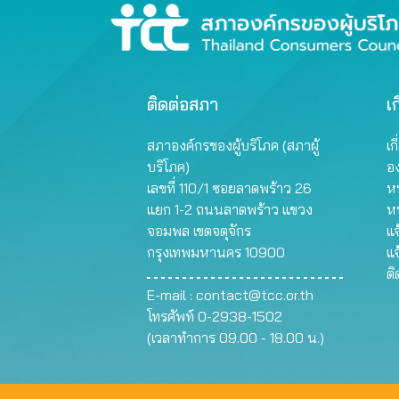
ติดต่อสภา
เก
สภาองค์กรของผู้บริโภค (สภาผู้
เก
บริโภค)
อ
เลขที่ 110/1 ซอยลาดพร้าว 26
หน
แยก 1-2 ถนนลาดพร้าว แขวง
ห
จอมพล เขตจตุจักร
แจ
กรุงเทพมหานคร 10900
แจ
ต
E-mail :
contact@tcc.or.th
โทรศัพท์ 0-2938-1502
(เวลาทำการ 09.00 - 18.00 น.)