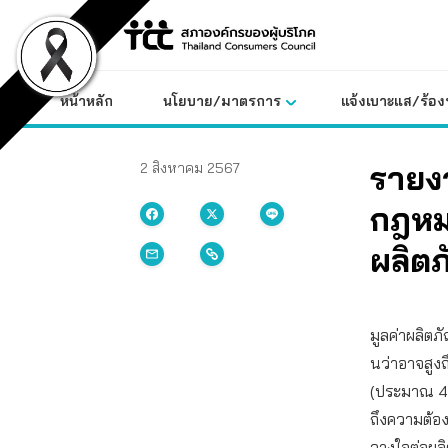
Skip
to
content
หน้าหลัก
นโยบาย/มาตรการ
แจ้งเบาะแส/ร้องท
รายง
2 สิงหาคม 2567
กฎห
ผลิตภ
มูลค่าผลิตภ
นว่าอาจสูงถ
(ประมาณ 4.4
ถึงความต้อ
วางใจต่อผลิ