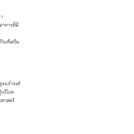
ณา
อาหารที่มี
ัณฑ์เสริม
 รุจนธำรงค์
้บริโภค
มศาสตร์