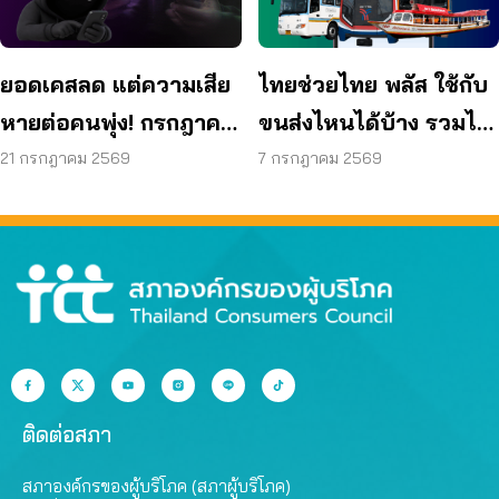
ยอดเคสลด แต่ความเสีย
ไทยช่วยไทย พลัส ใช้กับ
หายต่อคนพุ่ง! กรกฎาคม
ขนส่งไหนได้บ้าง รวมไว้
แค่ 17 วัน สูญแล้วกว่า
ให้แล้ว
21 กรกฎาคม 2569
7 กรกฎาคม 2569
521 ล้านบาท
ติดต่อสภา
สภาองค์กรของผู้บริโภค (สภาผู้บริโภค)