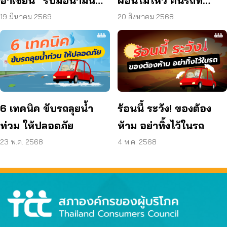
อาเซียน” รับมือน้ำมัน
ผ่อนไม่ไหว คืนรถที่
แพง
ไฟแนนซ์ได้ไม่ต้องจ่าย
19 มีนาคม 2569
20 สิงหาคม 2568
ส่วนต่าง
6 เทคนิค ขับรถลุยน้ำ
ร้อนนี้ ระวัง! ของต้อง
ท่วม ให้ปลอดภัย
ห้าม อย่าทิ้งไว้ในรถ
23 พ.ค. 2568
4 พ.ค. 2568