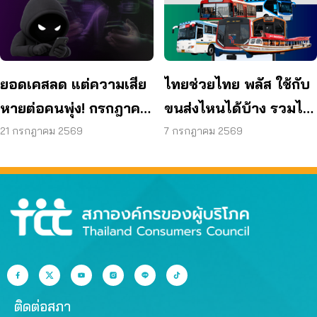
ยอดเคสลด แต่ความเสีย
ไทยช่วยไทย พลัส ใช้กับ
หายต่อคนพุ่ง! กรกฎาคม
ขนส่งไหนได้บ้าง รวมไว้
แค่ 17 วัน สูญแล้วกว่า
ให้แล้ว
21 กรกฎาคม 2569
7 กรกฎาคม 2569
521 ล้านบาท
ติดต่อสภา