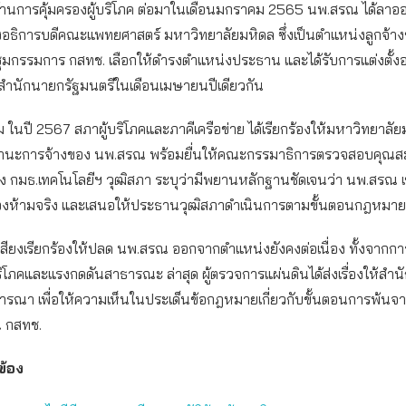
ด้านการคุ้มครองผู้บริโภค ต่อมาในเดือนมกราคม 2565 นพ.สรณ ได้ลา
อธิการบดีคณะแพทยศาสตร์ มหาวิทยาลัยมหิดล ซึ่งเป็นตำแหน่งลูกจ้าง
ชุมกรรมการ กสทช. เลือกให้ดำรงตำแหน่งประธาน และได้รับการแต่งตั้งอ
ำนักนายกรัฐมนตรีในเดือนเมษายนปีเดียวกัน
ม ในปี 2567 สภาผู้บริโภคและภาคีเครือข่าย ได้เรียกร้องให้มหาวิทยาลัย
นะการจ้างของ นพ.สรณ พร้อมยื่นให้คณะกรรมาธิการตรวจสอบคุณสม
 กมธ.เทคโนโลยีฯ วุฒิสภา ระบุว่ามีพยานหลักฐานชัดเจนว่า นพ.สรณ เข
้องห้ามจริง และเสนอให้ประธานวุฒิสภาดำเนินการตามขั้นตอนกฎหมาย
สียงเรียกร้องให้ปลด นพ.สรณ ออกจากตำแหน่งยังคงต่อเนื่อง ทั้งจากการ
ิโภคและแรงกดดันสาธารณะ ล่าสุด ผู้ตรวจการแผ่นดินได้ส่งเรื่องให้สำน
ารณา เพื่อให้ความเห็นในประเด็นข้อกฎหมายเกี่ยวกับขั้นตอนการพ้นจ
 กสทช.
วข้อง