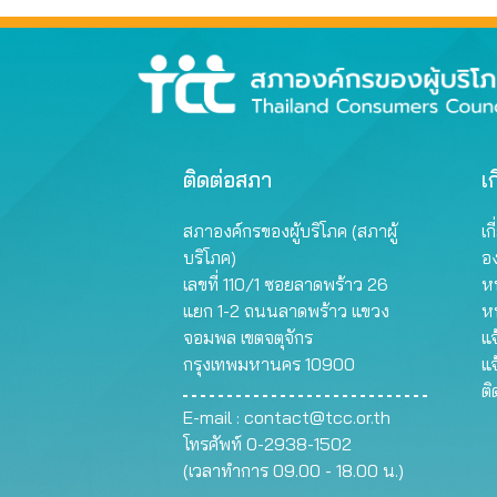
ติดต่อสภา
เก
สภาองค์กรของผู้บริโภค (สภาผู้
เก
บริโภค)
อ
เลขที่ 110/1 ซอยลาดพร้าว 26
หน
แยก 1-2 ถนนลาดพร้าว แขวง
ห
จอมพล เขตจตุจักร
แจ
กรุงเทพมหานคร 10900
แจ
ต
E-mail :
contact@tcc.or.th
โทรศัพท์ 0-2938-1502
(เวลาทำการ 09.00 - 18.00 น.)