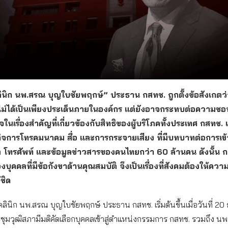
ลินิก นพ.สรณ บุญใบชัยพฤกษ์” ประธาน กสทช. ถูกตั้งข้อสังเกตว
 ไม่ได้เป็นเพียงประเด็นภายในองค์กร แต่ยังอาจกระทบต่อความ
ในเรื่องสำคัญที่เกี่ยวข้องกับสิทธิของผู้บริโภคทั้งประเทศ กสทช. 
ิจการโทรคมนาคม สื่อ และการกระจายเสียง ที่มีบทบาทต่อการเข้
็ต โทรศัพท์ และข้อมูลข่าวสารของคนไทยกว่า 60 ล้านคน ดังนั้น 
บุคคลที่มีข้อกังขาด้านคุณสมบัติ จึงเป็นเรื่องที่สังคมต้องให้ค
ชิด
ลินิก นพ.สรณ บุญใบชัยพฤกษ์ ประธาน กสทช. เริ่มต้นขึ้นเมื่อวันที่ 20
ชุมวุฒิสภามีมติคัดเลือกบุคคลเข้าสู่ตำแหน่งกรรมการ กสทช. รวมถึง นพ