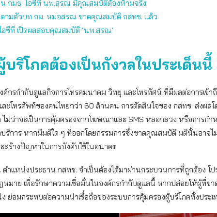
น กมธ. ไอซีที นพ.สรณ มีคุณสมบัติต้องห้ามจริง
่าตามตัวบท กม. หมอสรณ ขาดคุณสมบัติ กสทช. แล้ว
 ไอซีที เปิดผลสอบคุณสมบัติ ‘นพ.สรณ’
ู้บริโภคต้องเป็นกังวลในประเด็นนี้
งค์กรกำกับดูแลกิจการโทรคมนาคม วิทยุ และโทรทัศน์ ที่มีผลต่อการเข้าถ
็ตและโทรศัพท์ของคนไทยกว่า 60 ล้านคน การตัดสินใจของ กสทช. ส่งผลโ
ิโภค ไม่ว่าจะเป็นการคุ้มครองจากโฆษณาและ SMS หลอกลวง หรือการกำ
ริการ หากมีมติใด ๆ ที่ออกโดยกรรมการซึ่งขาดคุณสมบัติ มตินั้นอาจไ
สร้างปัญหาในการบังคับใช้ในอนาคต
ั้น ตำแหน่งประธาน กสทช. จำเป็นต้องได้มาผ่านกระบวนการที่ถูกต้อง โป
หมาย เพื่อรักษาความเชื่อมั่นในองค์กรกำกับดูแลนี้ หากปล่อยให้ผู้ที่ขา
่ง ย่อมกระทบต่อความน่าเชื่อถือของระบบการคุ้มครองผู้บริโภคทั้งประเ