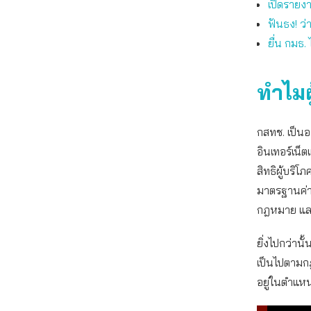
เปิดรายงา
ฟันธง! ว
ยื่น กมธ.
ทำไมผ
กสทช. เป็นอ
อินเทอร์เน
สิทธิผู้บร
มาตรฐานค่าบ
กฎหมาย และ
ยิ่งไปกว่าน
เป็นไปตามกฎ
อยู่ในตำแหน