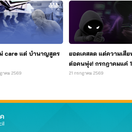
ม่ care แต่ บำนาญสูตร
ยอดเคสลด แต่ความเสีย
ต่อคนพุ่ง! กรกฎาคมแค่ 1
สูญแล้วกว่า 521 ล้านบ
กฎาคม 2569
21 กรกฎาคม 2569