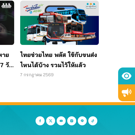
หาย
ไทยช่วยไทย พลัส ใช้กับขนส่ง
7 วัน
ไหนได้บ้าง รวมไว้ให้แล้ว
าท
7 กรกฎาคม 2569