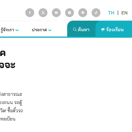
TH
|
EN
รู้จักเรา
ประกาศ
ภค
าจจะ
นส่งสาธารณะ
องถนน รถตู้
ต! ซื้อตั๋วรถ
ายทะเบียน