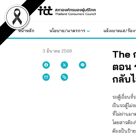
Skip
to
content
หน้าหลัก
นโยบาย/มาตรการ
แจ้งเบาะแส/ร้องท
The ก
3 มีนาคม 2568
ตอน ร
กลับไ
รถตู้เถื่อน
เป็นรถตู้ไม
ที่ไม่ผ่านมา
โดยสารต้องซื
ต้องเป็นป้า