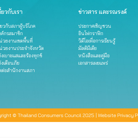
ี่ยวกับเรา
ข่าวสาร และรณรงค์
ี่ยวกับสภาผู้บริโภค
ประกาศเชิญชวน
งค์กรสมาชิก
อินโฟกราฟิก
่วยงานเขตพื้นที่
วิดีโอเพื่อการเรียนรู้
น่วยงานประจำจังหวัด
มัลติมีเดีย
้งเบาะแสและร้องทุกข์
หนังสือและคู่มือ
้งเตือนภัย
เอกสารเผยแพร่
ิดต่อสำนักงานสภา
right © Thailand Consumers Council 2025 |
Website Privacy P