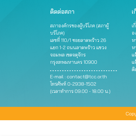
ติดต่อสภา
เก
สภาองค์กรของผู้บริโภค (สภาผู้
เก
บริโภค)
อ
เลขที่ 110/1 ซอยลาดพร้าว 26
หน
แยก 1-2 ถนนลาดพร้าว แขวง
ห
จอมพล เขตจตุจักร
แจ
กรุงเทพมหานคร 10900
แจ
ต
E-mail :
contact@tcc.or.th
โทรศัพท์ 0-2938-1502
(เวลาทำการ 09.00 - 18.00 น.)
Copy