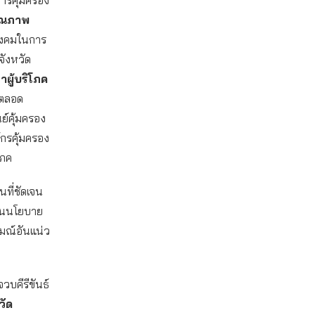
คุณภาพ
สังคมในการ
จังหวัด
ผู้บริโภค
นตลอด
ย์คุ้มครอง
กรคุ้มครอง
โภค
ที่ชัดเจน
ดันนโยบาย
รมณ์อันแน่ว
บคีรีขันธ์
วัด