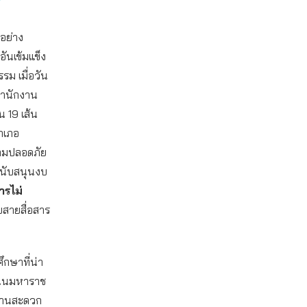
”
อย่าง
ันเข้มแข็ง
รม เมื่อวัน
สำนักงาน
น 19 เส้น
อำเภอ
วามปลอดภัย
สนับสนุนงบ
ารไม่
บสายสื่อสาร
ึกษาที่น่า
 ถนนมหาราช
ร้านสะดวก