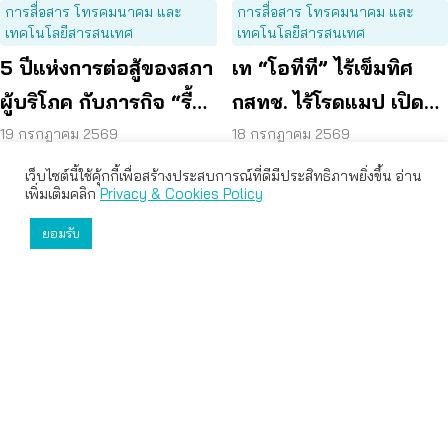
การสื่อสาร โทรคมนาคม และ
การสื่อสาร โทรคมนาคม และ
เทคโนโลยีสารสนเทศ
เทคโนโลยีสารสนเทศ
5 ปีแห่งการต่อสู้ของสภา
เท “โอทีที” ไร้เข็มทิศ
ผู้บริโภค กับภารกิจ “รื้อ
กสทช. ไร้โรดแมป เปิด
กสทช.” เพื่อทวงคืนสิทธิ
ช่องมิจฉาชีพหลอกผู้
19 กรกฎาคม 2569
18 กรกฎาคม 2569
ผู้บริโภคโทรคมนาคม
บริโภค
เว็บไซต์นี้ใช้คุ้กกี้เพื่อสร้างประสบการณ์ที่ดีมีประสิทธิภาพยิ่งขึ้น อ่าน
เว็บไซต์นี้ใช้คุกกี้เพื่อมอบประสบการณ์การใช้งานที่ดีให้แก่ท่าน คุณ
เพิ่มเติมคลิก
Privacy & Cookies Policy
สามารถเลือกตั้งค่าความเป็นส่วนตัวได้
ยอมรับ
ยอมรับทั้งหมด
ตั้งค่า
ปฏิเสธ
ติดต่อสภา
สภาองค์กรของผู้บริโภค (สภาผู้บริโภค)