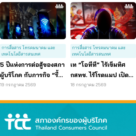
การสื่อสาร โทรคมนาคม และ
การสื่อสาร โทรคมนาคม และ
เทคโนโลยีสารสนเทศ
เทคโนโลยีสารสนเทศ
5 ปีแห่งการต่อสู้ของสภา
เท “โอทีที” ไร้เข็มทิศ
ผู้บริโภค กับภารกิจ “รื้อ
กสทช. ไร้โรดแมป เปิด
กสทช.” เพื่อทวงคืนสิทธิ
ช่องมิจฉาชีพหลอกผู้
19 กรกฎาคม 2569
18 กรกฎาคม 2569
ผู้บริโภคโทรคมนาคม
บริโภค