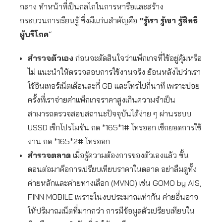
กลาง ทำหน้าที่เป็นกลไกในการหารือและสร้าง
กระบวนการเรียนรู้ ซึ่งมีแก่นสำคัญคือ
“รู้เรา รู้เขา รู้สิทธิ
ผู้บริโภค
“
สำรวจตัวเอง
ก่อนจะตัดสินใจว่าแพ็กเกจที่ใช้อยู่คุ้มหรือ
ไม่ แนะนำให้ตรวจสอบการใช้งานจริง ย้อนหลังไปว่าเรา
ใช้อินเทอร์เน็ตเดือนละกี่ GB และโทรไปกี่นาที เพราะบ่อย
ครั้งที่เราจ่ายค่าแพ็กเกจราคาสูงเกินความจำเป็น
สามารถตรวจสอบสถานะปัจจุบันได้ง่าย ๆ ผ่านระบบ
USSD เช็กโปรโมชัน กด *165*1# โทรออก เช็กยอดการใช้
งาน กด *165*2# โทรออก
สำรวจตลาด
เมื่อรู้ความต้องการของตัวเองแล้ว ขั้น
ตอนต่อมาคือการเปรียบเทียบราคาในตลาด อย่าลืมดูทั้ง
ค่ายหลักและค่ายทางเลือก (MVNO) เช่น GOMO by AIS,
FINN MOBILE เพราะในงบประมาณเท่ากัน ค่ายอื่นอาจ
ให้ปริมาณเน็ตที่มากกว่า การมีข้อมูลตัวเปรียบเทียบใน