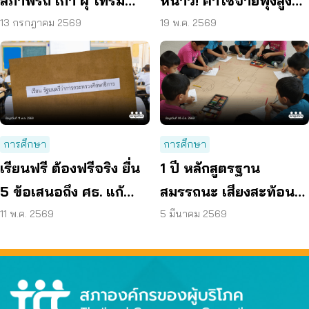
สภาพรถ เก่า ผุ โทรม
หนาว! ค่าใช้จ่ายพุ่งสูงสุด
ถามหามาตรฐานรถ
รอบ 17 ปี “เรียนฟรีไม่มี
13 กรกฎาคม 2569
19 พ.ค. 2569
ปลอดภัย
จริง”
การศึกษา
การศึกษา
เรียนฟรี ต้องฟรีจริง ยื่น
1 ปี หลักสูตรฐาน
5 ข้อเสนอถึง ศธ. แก้
สมรรถนะ เสียงสะท้อน
ปัญหาค่าใช้จ่ายแฝง
จากครู เด็กตื่นตัว-
11 พ.ค. 2569
5 มีนาคม 2569
โรงเรียน
โรงเรียนมีข้อจำกัด