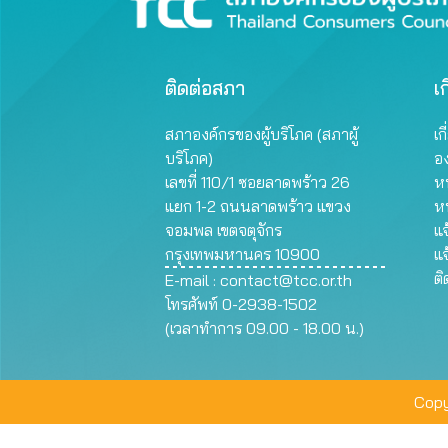
ติดต่อสภา
เก
สภาองค์กรของผู้บริโภค (สภาผู้
เก
บริโภค)
อ
เลขที่ 110/1 ซอยลาดพร้าว 26
หน
แยก 1-2 ถนนลาดพร้าว แขวง
ห
จอมพล เขตจตุจักร
แจ
กรุงเทพมหานคร 10900
แจ
ต
E-mail :
contact@tcc.or.th
โทรศัพท์ 0-2938-1502
(เวลาทำการ 09.00 - 18.00 น.)
Copy