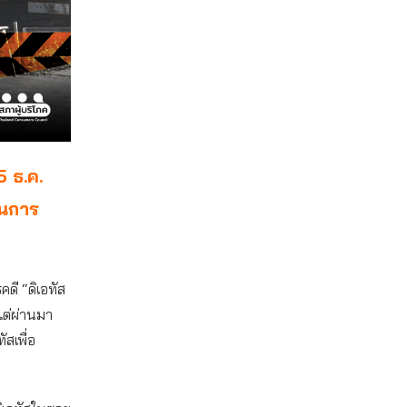
5 ธ.ค.
ินการ
ดี “ดิเอทัส
แต่ผ่านมา
ัสเพื่อ