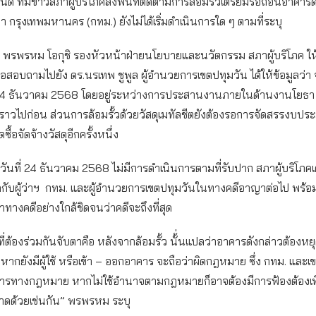
นด ทีมข่าวสภาผู้บริโภคลงพื้นที่ติดตามการล้อมรั้วเตรียมรื้อถอนอาคาร
่า กรุงเทพมหานคร (กทม.) ยังไม่ได้เริ่มดำเนินการใด ๆ ตามที่ระบุ
้ พรพรหม โอกุชิ รองหัวหน้าฝ่ายนโยบายและนวัตกรรม สภาผู้บริโภค ให้
อสอบถามไปยัง ดร.นรเทพ ชูพูล ผู้อำนวยการเขตปทุมวัน ได้ให้ข้อมูลว่า จ
่ 24 ธันวาคม 2568 โดยอยู่ระหว่างการประสานงานภายในด้านงานโยธา ทั้
่วคราวไปก่อน ส่วนการล้อมรั้วด้วยวัสดุเมทัลชีตยังต้องรอการจัดสรรงบปร
ื้อจัดจ้างวัสดุอีกครั้งหนึ่ง
ในวันที่ 24 ธันวาคม 2568 ไม่มีการดำเนินการตามที่รับปาก สภาผู้บริโภค
ผิดกับผู้ว่าฯ กทม. และผู้อำนวยการเขตปทุมวันในทางคดีอาญาต่อไป พร้
ทางคดีอย่างใกล้ชิดจนว่าคดีจะถึงที่สุด
ี่ต้องร่วมกันจับตาคือ หลังจากล้อมรั้ว นั้่นแปลว่าอาคารดังกล่าวต้องหยุ
หากยังมีผู้ใช้ หรือเข้า – ออกอาคาร จะถือว่าผิดกฎหมาย ซึ่ง กทม. และเ
การทางกฎหมาย หากไม่ใช้อำนาจตามกฎหมายก็อาจต้องมีการฟ้องต้องเพื่
ขาดด้วยเช่นกัน” พรพรหม ระบุ