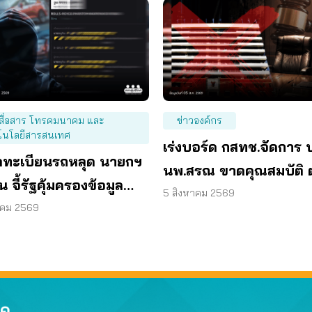
สื่อสาร โทรคมนาคม และ
ข่าวองค์กร
โนโลยีสารสนเทศ
เร่งบอร์ด กสทช.จัดการ 
ูลทะเบียนรถหลุด นายกฯ
นพ.สรณ ขาดคุณสมบัติ 
น จี้รัฐคุ้มครองข้อมูล
มติกรรมการสรรหา
5 สิงหาคม 2569
บุคคล
าคม 2569