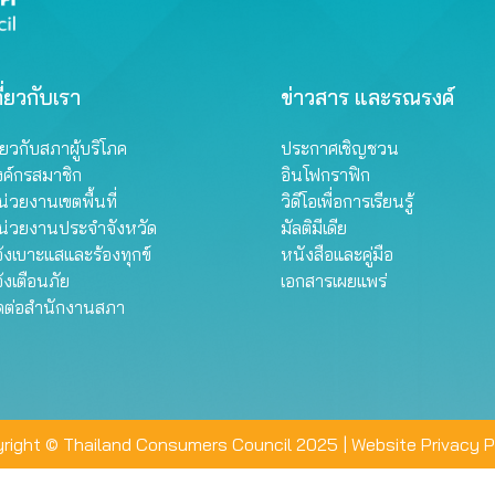
ี่ยวกับเรา
ข่าวสาร และรณรงค์
ี่ยวกับสภาผู้บริโภค
ประกาศเชิญชวน
งค์กรสมาชิก
อินโฟกราฟิก
่วยงานเขตพื้นที่
วิดีโอเพื่อการเรียนรู้
น่วยงานประจำจังหวัด
มัลติมีเดีย
้งเบาะแสและร้องทุกข์
หนังสือและคู่มือ
้งเตือนภัย
เอกสารเผยแพร่
ิดต่อสำนักงานสภา
right © Thailand Consumers Council 2025 |
Website Privacy P