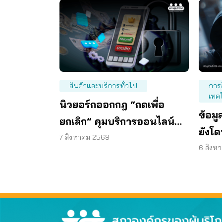
สินค้าและบริการทั่วไป
การ
เทค
นิวยอร์กออกกฎ “กดเพื่อ
ข้อม
ยกเลิก” คุมบริการออนไลน์
ยังโด
ต่ออายุสมาชิกอัตโนมัติ
7 สิงหาคม 2569
ส่วน
6 สิงห