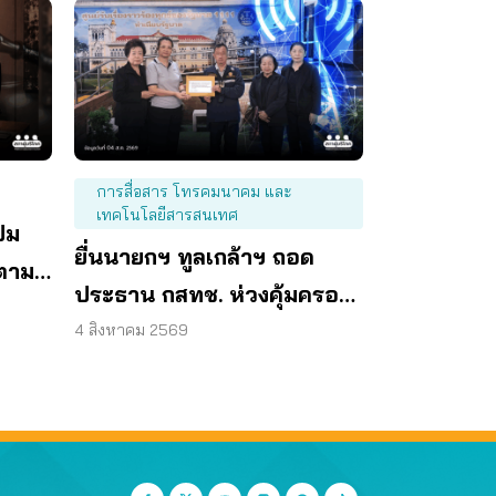
การสื่อสาร โทรคมนาคม และ
เทคโนโลยีสารสนเทศ
ปม
ยื่นนายกฯ ทูลเกล้าฯ ถอด
ตาม
ประธาน กสทช. ห่วงคุ้มครอง
ผู้บริโภคสะดุด
4 สิงหาคม 2569