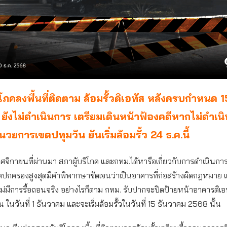
ิโภคลงพื้นที่ติดตาม ล้อมรั้วดิเอทัส หลังครบกำหนด 1
ยังไม่ดำเนินการ เตรียมเดินหน้าฟ้องคดีหากไม่ดำเน
นวยการเขตปทุมวัน ยันเริ่มล้อมรั้ว 24 ธ.ค.นี้
ศจิกายนที่ผ่านมา สภาผู้บริโภค และกทม.ได้หารือเกี่ยวกับการดำเนินการค
ลปกครองสูงสุดมีคำพิพากษาชัดเจนว่าเป็นอาคารที่ก่อสร้างผิดกฎหมาย 
งไม่มีการรื้อถอนจริง อย่างไรก็ตาม กทม. รับปากจะปิดป้ายหน้าอาคารดิเอท
น ในวันที่ 1 ธันวาคม และจะเริ่มล้อมรั้วในวันที่ 15 ธันวาคม 2568 นั้น