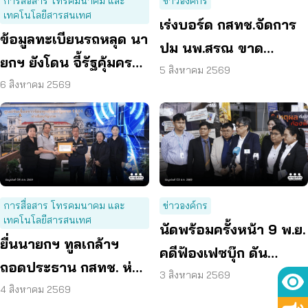
การสื่อสาร โทรคมนาคม และ
ข่าวองค์กร
เทคโนโลยีสารสนเทศ
เร่งบอร์ด กสทช.จัดการ
ข้อมูลทะเบียนรถหลุด นา
ปม นพ.สรณ ขาด
ยกฯ ยังโดน จี้รัฐคุ้มครอง
คุณสมบัติ ตามมติ
5 สิงหาคม 2569
ข้อมูลส่วนบุคคล
6 สิงหาคม 2569
กรรมการสรรหา
การสื่อสาร โทรคมนาคม และ
ข่าวองค์กร
เทคโนโลยีสารสนเทศ
นัดพร้อมครั้งหน้า 9 พ.ย.
ยื่นนายกฯ ทูลเกล้าฯ
คดีฟ้องเฟซบุ๊ก ดัน
ถอดประธาน กสทช. ห่วง
แพลตฟอร์มร่วมรับผิด
3 สิงหาคม 2569
คุ้มครองผู้บริโภคสะดุด
4 สิงหาคม 2569