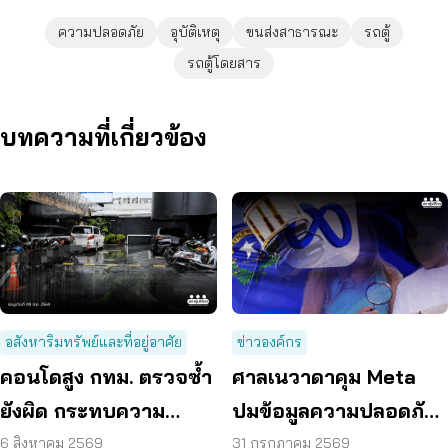
ความปลอดภัย
อุบัติเหตุ
ขนส่งสาธารณะ
รถตู้
รถตู้โดยสาร
บทความที่เกี่ยวข้อง
อสังหาริมทรัพย์และที่อยู่อาศัย
ข่าวองค์กร
คอนโดสูง กทม. ตรวจซ้ำ
ศาลเนวาดาคุม Meta
ยังผิด กระทบความ
ปมข้อมูลความปลอดภัย
ปลอดภัย
ต่อเด็กบนเมสเซนเจอร์
6 สิงหาคม 2569
31 กรกฎาคม 2569