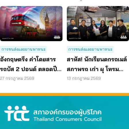
การขนส่งและยานพาหนะ
การขนส่งและยานพาหนะ
อังกฤษตรึง ค่าโดยสาร
สาหัส! นักเรียนตกรถเมล์
รถบัส 2 ปอนด์ ตลอดปี
สภาพรถ เก่า ผุ โทรม
70 ลดค่าครองชีพ
ถามหามาตรฐานรถ
27 กรกฎาคม 2569
13 กรกฎาคม 2569
ปลอดภัย