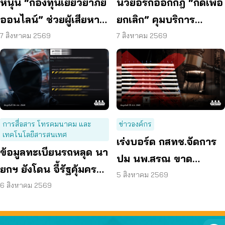
หนุน “กองทุนเยียวยาภัย
นิวยอร์กออกกฎ “กดเพื่อ
ออนไลน์” ช่วยผู้เสียหาย
ยกเลิก” คุมบริการ
ตั้งหลักได้ รวดเร็ว ทัน
ออนไลน์ ต่ออายุสมาชิก
7 สิงหาคม 2569
7 สิงหาคม 2569
ท่วงที
อัตโนมัติ
การสื่อสาร โทรคมนาคม และ
ข่าวองค์กร
เทคโนโลยีสารสนเทศ
เร่งบอร์ด กสทช.จัดการ
ข้อมูลทะเบียนรถหลุด นา
ปม นพ.สรณ ขาด
ยกฯ ยังโดน จี้รัฐคุ้มครอง
คุณสมบัติ ตามมติ
5 สิงหาคม 2569
ข้อมูลส่วนบุคคล
6 สิงหาคม 2569
กรรมการสรรหา