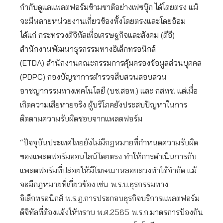
กำกับดูแลแพลตฟอร์มข้ามชาติอย่างเฟซบุ๊ก ได้โดยตรง แม้
จะมีหลายหน่วยงานเกี่ยวข้องทั้งโดยตรงและโดยอ้อม
ได้แก่ กระทรวงดิจิทัลเพื่อเศรษฐกิจและสังคม (ดีอี)
สำนักงานพัฒนาธุรกรรมทางอิเล็กทรอนิกส์
(ETDA) สำนักงานคณะกรรมการคุ้มครองข้อมูลส่วนบุคคล
(PDPC) กองบัญชาการตำรวจสืบสวนสอบสวน
อาชญากรรมทางเทคโนโลยี (บช.สอท.) และ กสทช. แต่เมื่อ
เกิดความเสียหายจริง ผู้บริโภคยังประสบปัญหาในการ
ติดตามความรับผิดชอบจากแพลตฟอร์ม
“ปัจจุบันประเทศไทยยังไม่มีกฎหมายที่กำหนดความรับผิด
ของแพลตฟอร์มออนไลน์โดยตรง ทำให้การดำเนินการกับ
แพลตฟอร์มที่ปล่อยให้มีโฆษณาหลอกลวงทำได้จำกัด แม้
จะมีกฎหมายที่เกี่ยวข้อง เช่น พ.ร.บ.ธุรกรรมทาง
อิเล็กทรอนิกส์ พ.ร.ฎ.การประกอบธุรกิจบริการแพลตฟอร์ม
ดิจิทัลที่ต้องแจ้งให้ทราบ พ.ศ.2565 พ.ร.ก.มาตรการป้องกัน