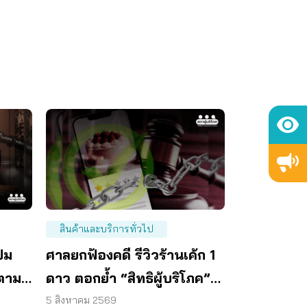
สินค้าและบริการทั่วไป
ปม
ศาลยกฟ้องคดี รีวิวร้านเค้ก 1
ตาม
ดาว ตอกย้ำ “สิทธิผู้บริโภค”
แสดงความคิดเห็นโดยสุจริต
5 สิงหาคม 2569