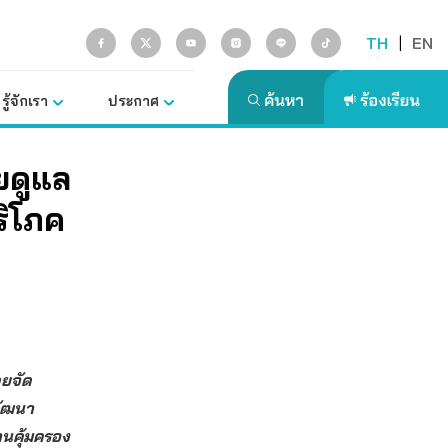
TH
|
EN
รู้จักเรา
ประกาศ
ยดูแล
ริโภค
ดยจัด
พัฒนา
านคุ้มครอง