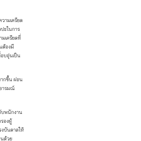
ความเครียด
ศิลปะในการ
มเครียดที่
นต้องมี
บอุ่นเป็น
มากขึ้น ผ่อน
อารมณ์
กับพนักงาน
รองผู้
แรงบันดาลให้
อนด้วย