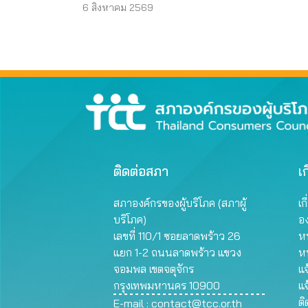
ส่วนบุคคล
6 สิงหาคม 2569
ติดต่อสภา
เก
สภาองค์กรของผู้บริโภค (สภาผู้
เก
บริโภค)
อ
เลขที่ 110/1 ซอยลาดพร้าว 26
หน
แยก 1-2 ถนนลาดพร้าว แขวง
ห
จอมพล เขตจตุจักร
แจ
กรุงเทพมหานคร 10900
แจ
ต
E-mail :
contact@tcc.or.th