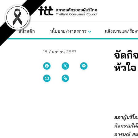
Skip
to
content
หน้าหลัก
นโยบาย/มาตรการ
แจ้งเบาะแส/ร้องท
จัดกิ
18 กันยายน 2567
หัวใจ
สภาผู้บริโ
กิจกรรมให้
อารมณ์ สมา