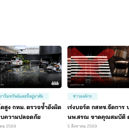
หาริมทรัพย์และที่อยู่อาศัย
ข่าวองค์กร
ดสูง กทม. ตรวจซ้ำยังผิด
เร่งบอร์ด กสทช.จัดการ 
บความปลอดภัย
นพ.สรณ ขาดคุณสมบัติ 
มติกรรมการสรรหา
าคม 2569
5 สิงหาคม 2569