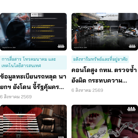
การสื่อสาร โทรคมนาคม และ
อสังหาริมทรัพย์และที่อยู่อาศัย
เทคโนโลยีสารสนเทศ
คอนโดสูง กทม. ตรวจซ้ำ
ข้อมูลทะเบียนรถหลุด นา
ยังผิด กระทบความ
ยกฯ ยังโดน จี้รัฐคุ้มครอง
ปลอดภัย
6 สิงหาคม 2569
ข้อมูลส่วนบุคคล
6 สิงหาคม 2569