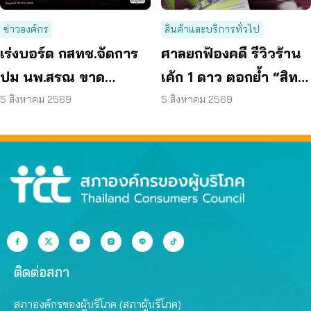
ข่าวองค์กร
สินค้าและบริการทั่วไป
เร่งบอร์ด กสทช.จัดการ
ศาลยกฟ้องคดี รีวิวร้าน
ปม นพ.สรณ ขาด
เค้ก 1 ดาว ตอกย้ำ “สิทธิ
คุณสมบัติ ตามมติ
ผู้บริโภค” แสดงความคิด
5 สิงหาคม 2569
5 สิงหาคม 2569
กรรมการสรรหา
เห็นโดยสุจริต
ติดต่อสภา
สภาองค์กรของผู้บริโภค (สภาผู้บริโภค)