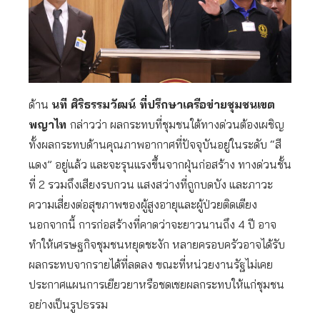
ด้าน
นที ศิริธรรมวัฒน์ ที่ปรึกษาเครือข่ายชุมชนเขต
พญาไท
กล่าวว่า ผลกระทบที่ชุมชนใต้ทางด่วนต้องเผชิญ
ทั้งผลกระทบด้านคุณภาพอากาศที่ปัจจุบันอยู่ในระดับ “สี
แดง” อยู่แล้ว และจะรุนแรงขึ้นจากฝุ่นก่อสร้าง ทางด่วนชั้น
ที่ 2 รวมถึงเสียงรบกวน แสงสว่างที่ถูกบดบัง และภาวะ
ความเสี่ยงต่อสุขภาพของผู้สูงอายุและผู้ป่วยติดเตียง
นอกจากนี้ การก่อสร้างที่คาดว่าจะยาวนานถึง 4 ปี อาจ
ทำให้เศรษฐกิจชุมชนหยุดชะงัก หลายครอบครัวอาจได้รับ
ผลกระทบจากรายได้ที่ลดลง ขณะที่หน่วยงานรัฐไม่เคย
ประกาศแผนการเยียวยาหรือชดเชยผลกระทบให้แก่ชุมชน
อย่างเป็นรูปธรรม