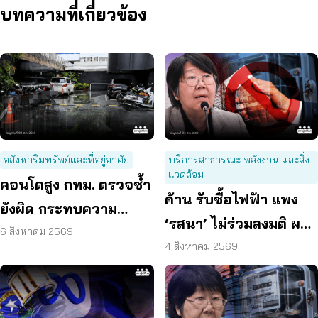
บทความที่เกี่ยวข้อง
อสังหาริมทรัพย์และที่อยู่อาศัย
บริการสาธารณะ พลังงาน และสิ่ง
แวดล้อม
คอนโดสูง กทม. ตรวจซ้ำ
ค้าน รับซื้อไฟฟ้า แพง
ยังผิด กระทบความ
‘รสนา’ ไม่ร่วมลงมติ ผลัก
ปลอดภัย
6 สิงหาคม 2569
ผู้บริโภค “แบก”
4 สิงหาคม 2569