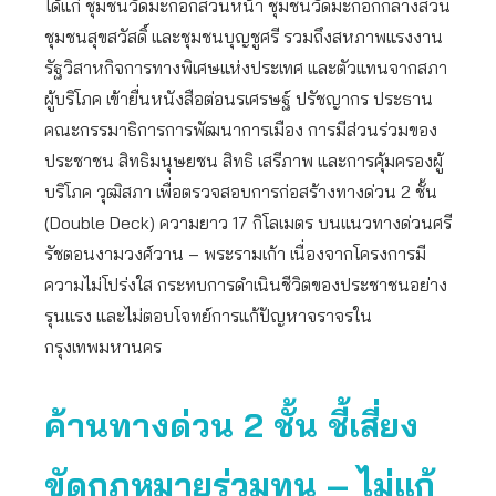
ได้แก่ ชุมชนวัดมะกอกสวนหน้า ชุมชนวัดมะกอกกลางสวน
ชุมชนสุขสวัสดิ์ และชุมชนบุญชูศรี รวมถึงสหภาพแรงงาน
รัฐวิสาหกิจการทางพิเศษแห่งประเทศ และตัวแทนจากสภา
ผู้บริโภค เข้ายื่นหนังสือต่อนรเศรษฐ์ ปรัชญากร ประธาน
คณะกรรมาธิการการพัฒนาการเมือง การมีส่วนร่วมของ
ประชาชน สิทธิมนุษยชน สิทธิ เสรีภาพ และการคุ้มครองผู้
บริโภค วุฒิสภา เพื่อตรวจสอบการก่อสร้างทางด่วน 2 ชั้น
(Double Deck) ความยาว 17 กิโลเมตร บนแนวทางด่วนศรี
รัชตอนงามวงศ์วาน – พระรามเก้า เนื่องจากโครงการมี
ความไม่โปร่งใส กระทบการดำเนินชีวิตของประชาชนอย่าง
รุนแรง และไม่ตอบโจทย์การแก้ปัญหาจราจรใน
กรุงเทพมหานคร
ค้าน
ทางด่วน 2 ชั้น ชี้เสี่ยง
ขัดกฎหมายร่วมทุน – ไม่แก้