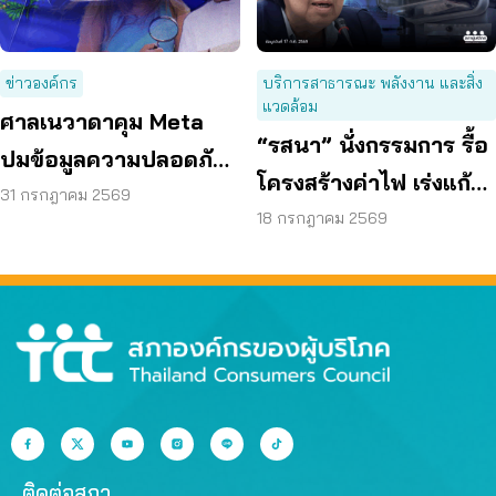
ข่าวองค์กร
บริการสาธารณะ พลังงาน และสิ่ง
แวดล้อม
ศาลเนวาดาคุม Meta
“รสนา” นั่งกรรมการ รื้อ
ปมข้อมูลความปลอดภัย
โครงสร้างค่าไฟ เร่งแก้
ต่อเด็กบนเมสเซนเจอร์
31 กรกฎาคม 2569
ต้นเหตุพลังงานแพง
18 กรกฎาคม 2569
ติดต่อสภา