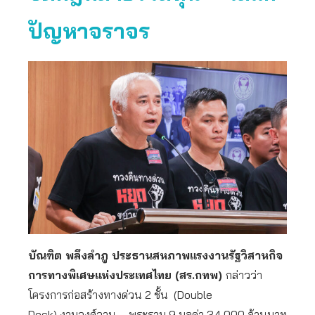
ปัญหาจราจร
บัณฑิต พลึงลำภู ประธานสหภาพแรงงานรัฐวิสาหกิจ
การทางพิเศษแห่งประเทศไทย (สร.กทพ)
กล่าวว่า
โครงการก่อสร้างทางด่วน 2 ชั้น (Double
Deck) งามวงศ์วาน – พระราม 9 มูลค่า 34,000 ล้านบาท