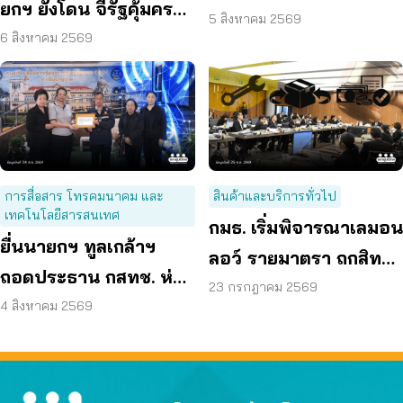
ยกฯ ยังโดน จี้รัฐคุ้มครอง
คุณสมบัติ ตามมติ
5 สิงหาคม 2569
ข้อมูลส่วนบุคคล
6 สิงหาคม 2569
กรรมการสรรหา
การสื่อสาร โทรคมนาคม และ
สินค้าและบริการทั่วไป
เทคโนโลยีสารสนเทศ
กมธ. เริ่มพิจารณาเลมอน
ยื่นนายกฯ ทูลเกล้าฯ
ลอว์ รายมาตรา ถกสิทธิ
ถอดประธาน กสทช. ห่วง
ซ่อม – เปลี่ยน – คืนเงิน
23 กรกฎาคม 2569
คุ้มครองผู้บริโภคสะดุด
4 สิงหาคม 2569