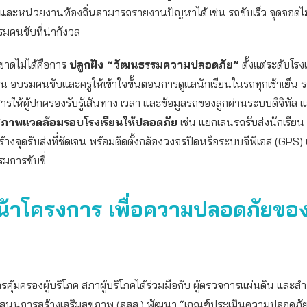
 และหน่วยงานท้องถิ่นสามารถรายงานปัญหาได้ เช่น รถขับเร็ว จุดจอดไ
มคนขับที่น่ากังวล
ี่ขาดไม่ได้คือการ
ปลูกฝัง “วัฒนธรรมความปลอดภัย”
ตั้งแต่ระดับโร
่น อบรมคนขับและครูให้เข้าใจขั้นตอนการดูแลนักเรียนในรถทุกเช้าเย็น ร
สารให้ผู้ปกครองรับรู้เส้นทาง เวลา และข้อมูลรถของลูกผ่านระบบดิจิทัล 
สภาพแวดล้อมรอบโรงเรียนให้ปลอดภัย
เช่น แยกเลนรถรับส่งนักเรียน
สร้างจุดรับส่งที่ชัดเจน พร้อมติดตั้งกล้องวงจรปิดหรือระบบจีพีเอส (GPS) 
มการขับขี่
น้าโครงการ เพื่อความปลอดภัยของ
คุ้มครองผู้บริโภค สภาผู้บริโภคได้ร่วมมือกับ ผู้ตรวจการแผ่นดิน และส
สนุนการสร้างเสริมสุขภาพ (สสส.) พัฒนา “เกณฑ์ประเมินความปลอดภั