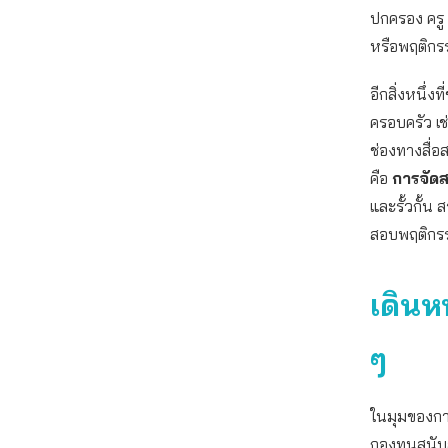
ปกครอง ครู
หรือพฤติกรร
อีกสิ่งหนึ่งท
ครอบครัว เช
ช่องทางสื่อ
คือ
การจัด
และรั้วกั้น 
สอบพฤติกรร
เดินห
ๆ
ในมุมของการ
กองทุนสนับ