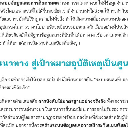
ดระบบข้อมูลและการติดตามผล
กรมการขนส่งทางบกไม่มีข้อมูลจำนว
แท้จริงโดยเฉพาะรถที่ไม่ได้ขึ้นทะเบียนว่ามีจำนวนเท่าใดส่งผลให้การกำกับ
ยและการบังคับใช้กฎหมายไม่ทั่วถึง ทำให้เกิดความเสี่ยงต่อความปลอด
ะอุปสรรคในการวางนโยบายจัดระเบียบระบบขนส่งนักเรียนอย่างมีประส
ที่เกี่ยวข้องยังไม่มีฐานข้อมูลกลางที่บันทึกเส้นทาง คนขับ รถ และพฤติก
่อง ทำให้ยากต่อการวิเคราะห์และป้องกันเชิงรุก
นวทาง สู่เป้าหมายอุบัติเหตุเป็นศูน
คือ จะทำอย่างไรให้ระบบรถรับส่งนักเรียนกลายเป็น “ระบบขนส่งที่ปลอด
สี่ยงของชีวิตเด็ก”
งที่หลายฝ่ายเสนอคือ
การบังคับใช้มาตรฐานอย่างจริงจัง
ทั้งของกระ
และกรมการขนส่งทางบก ในส่วนการขึ้นทะเบียน การออกใบรับรอง ตร
จำกัดจำนวนผู้โดยสารตามกฎหมาย พร้อมบทลงโทษที่เข้มงวดสำหรับผู้
ที่ละเมิด นอกจากนี้ควร
สร้างระบบข้อมูลและการเฝ้าระวังแบบเรียลไ