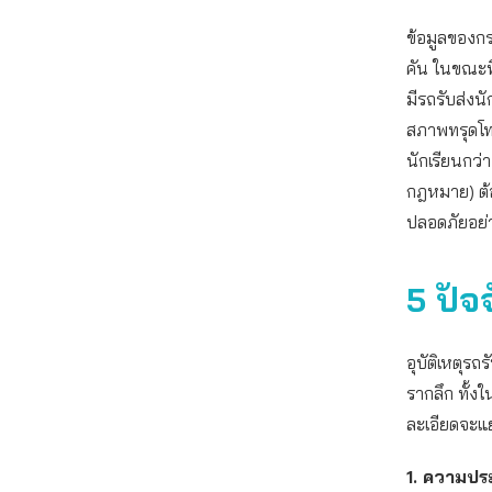
ข้อมูลของกร
คัน ในขณะท
มีรถรับส่งน
สภาพทรุดโท
นักเรียนกว่
กฎหมาย) ต้
ปลอดภัยอย่
5 ปัจ
อุบัติเหตุรถ
รากลึก ทั้
ละเอียดจะแย
1. ความป