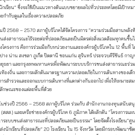
ักเรียน” ซึ่งจะใช้เป็นแนวทางต้นแบบขยายผลไปทั่วประเทศโดยมีเป้าหมาย
กำกับดูแลในเรื่องความปลอดภัย
นปี 2568 – 2570 สภาผู้บริโภคได้จัดโครงการ “ความร่วมมือสานพลังท้อง
่งสาธารณะไร้รอยต่อที่ปลอดภัยและเป็นมิตรต่อสิ่งแวดล้อมทุกคนขึ้นได้”
โครงการ คือการร่วมมือกับหน่วยงานและองค์กรผู้บริโภคใน 12 พื้นที่ ได้
ำปาง น่าน สงขลา ภูเก็ต ปัตตานี ขอนแก่น สุรินทร์ ประจวบคีรีขันธ์ กาญ
ยุธยา และกรุงเทพมหานครเพื่อพัฒนาระบบบริการขนส่งสาธารณะร่วม
ท้องถิ่น และการผลักดันมาตรฐานความปลอดภัยในการเดินทางของเด็ก ซ
ีการสำรวจและออกแบบการเดินทางที่แตกต่างกันออกไป เพื่อให้เหมาะส
ลักษณะของแต่ละพื้นที่ด้วย
 ในช่วงปี 2566 – 2568 สภาผู้บริโภค ร่วมกับ สำนักงานกองทุนสนับสน
 (สสส.) และเครือข่ายองค์กรผู้บริโภค 6 ภูมิภาค ได้ผลักดัน “โครงการแ
นาระบบขนส่งสาธารณะที่ปลอดภัยและเป็นธรรม” โดยจัดตั้งโรงเรียน“ศูนย์
ส่งนักเรียนที่ปลอดภัย” 20 โรงเรียน ใน 15 จังหวัด โดยมีกรอบพัฒนาชั