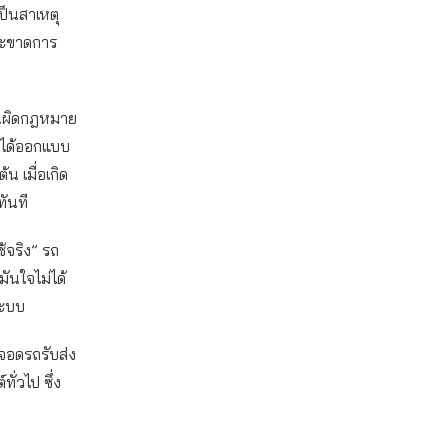
ป็นสาเหตุ
ละขาดการ
จนผิดกฎหมาย
ม่ได้ออกแบบ
น เมื่อเกิด
ทันที
้จริง” รถ
ันใจไม่ได้
ระบบ
ดจอดรถรับส่ง
ั่วไป ซึ่ง