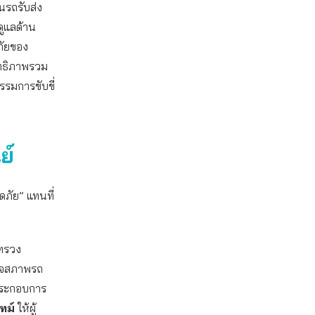
นรถรับส่ง
ดูแลด้าน
ภัยของ
ิทธิภาพรวม
รรมการขับขี่
ย์
ภัย” แทนที่
ทรวง
วจสภาพรถ
ประกอบการ
ทม์
ให้ผู้