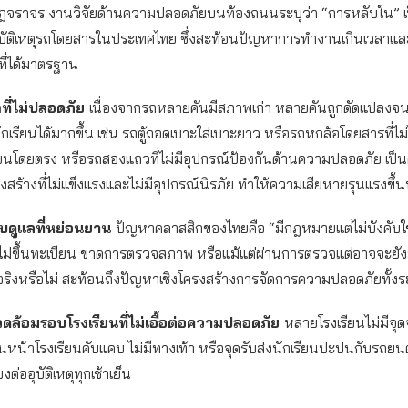
กฎจราจร งานวิจัยด้านความปลอดภัยบนท้องถนนระบุว่า “การหลับใน” เ
บัติเหตุรถโดยสารในประเทศไทย ซึ่งสะท้อนปัญหาการทำงานเกินเวลาแ
ี่ได้มาตรฐาน
ที่ไม่ปลอดภัย
เนื่องจากรถหลายคันมีสภาพเก่า หลายคันถูกดัดแปลง
นักเรียนได้มากขึ้น เช่น รถตู้ถอดเบาะใส่เบาะยาว หรือรถหกล้อโดยสารที่ไ
เรียนโดยตรง หรือรถสองแถวที่ไม่มีอุปกรณ์ป้องกันด้านความปลอดภัย เป็นต้
ครงสร้างที่ไม่แข็งแรงและไม่มีอุปกรณ์นิรภัย ทำให้ความเสียหายรุนแรงขึ้น
ับดูแลที่หย่อนยาน
ปัญหาคลาสสิกของไทยคือ “มีกฎหมายแต่ไม่บังคับใช
่ขึ้นทะเบียน ขาดการตรวจสภาพ หรือแม้แต่ผ่านการตรวจแต่อาจจะยังม
จริงหรือไม่ สะท้อนถึงปัญหาเชิงโครงสร้างการจัดการความปลอดภัยทั้ง
ล้อมรอบโรงเรียนที่ไม่เอื้อต่อความปลอดภัย
หลายโรงเรียนไม่มีจุ
นนหน้าโรงเรียนคับแคบ ไม่มีทางเท้า หรือจุดรับส่งนักเรียนปะปนกับรถยนต์ท
ยงต่ออุบัติเหตุทุกเช้าเย็น