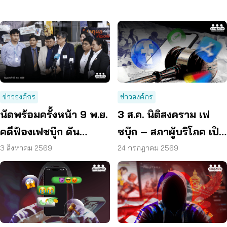
ข่าวองค์กร
ข่าวองค์กร
นัดพร้อมครั้งหน้า 9 พ.ย.
3 ส.ค. นิติสงคราม เฟ
คดีฟ้องเฟซบุ๊ก ดัน
ซบุ๊ก – สภาผู้บริโภค เปิด
แพลตฟอร์มร่วมรับผิด
เส้นทางต่อสู้ระดับโลก
3 สิงหาคม 2569
24 กรกฎาคม 2569