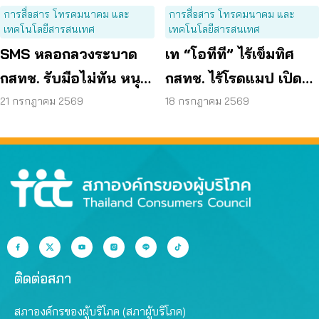
การสื่อสาร โทรคมนาคม และ
การสื่อสาร โทรคมนาคม และ
เทคโนโลยีสารสนเทศ
เทคโนโลยีสารสนเทศ
SMS หลอกลวงระบาด
เท “โอทีที” ไร้เข็มทิศ
กสทช. รับมือไม่ทัน หนุน
กสทช. ไร้โรดแมป เปิด
ใช้ พ.ร.ก. ไซเบอร์ เข้มข้น
ช่องมิจฉาชีพหลอกผู้
21 กรกฎาคม 2569
18 กรกฎาคม 2569
บริโภค
ติดต่อสภา
สภาองค์กรของผู้บริโภค (สภาผู้บริโภค)