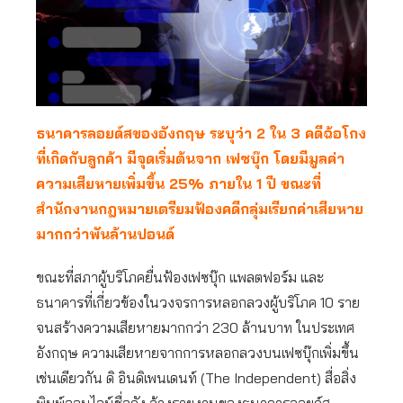
ธนาคารลอยด์สของอังกฤษ ระบุว่า 2 ใน 3 คดีฉ้อโกง
ที่เกิดกับลูกค้า มีจุดเริ่มต้นจาก เฟซบุ๊ก โดยมีมูลค่า
ความเสียหายเพิ่มขึ้น 25% ภายใน 1 ปี ขณะที่
สำนักงานกฎหมายเตรียมฟ้องคดีกลุ่มเรียกค่าเสียหาย
มากกว่าพันล้านปอนด์
ขณะที่สภาผู้บริโภคยื่นฟ้องเฟซบุ๊ก แพลตฟอร์ม และ
ธนาคารที่เกี่ยวข้องในวงจรการหลอกลวงผู้บริโภค 10 ราย
จนสร้างความเสียหายมากกว่า 230 ล้านบาท ในประเทศ
อังกฤษ ความเสียหายจากการหลอกลวงบนเฟซบุ๊กเพิ่มขึ้น
เช่นเดียวกัน ดิ อินดิเพนเดนท์ (The Independent) สื่อสิ่ง