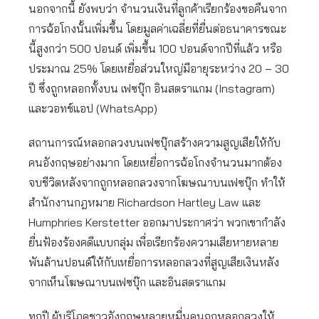
นอกจากนี้ ยังพบว่า จำนวนเงินที่ลูกค้าเรียกร้องขอคืนจาก
การฉ้อโกงนั้นเพิ่มขึ้น โดยมูลค่าเฉลี่ยที่ยื่นต่อธนาคารขณะ
นี้สูงกว่า 500 ปอนด์ เพิ่มขึ้น 100 ปอนด์จากปีที่แล้ว หรือ
ประมาณ 25% โดยเหยื่อส่วนใหญ่มีอายุระหว่าง 20 – 30
ปี ซึ่งถูกหลอกทั้งบน เฟซบุ๊ก อินสตราแกม (Instagram)
และวอทช์แอป (WhatsApp)
สถานการณ์หลอกลวงบนเฟซบุ๊กสร้างความสูญเสียให้กับ
คนอังกฤษอย่างมาก โดยเหยื่อการฉ้อโกงจำนวนมากต้อง
จบชีวิตหลังจากถูกหลอกลวงจากโฆษณาบนเฟซบุ๊ก ทำให้
สำนักงานกฎหมาย Richardson Hartley Law และ
Humphries Kerstetter ออกมาประกาศว่า พวกเขากำลัง
ยื่นฟ้องร้องคดีแบบกลุ่ม เพื่อเรียกร้องความเสียหายหลาย
พันล้านปอนด์ให้กับเหยื่อการหลอกลวงที่สูญเสียเงินหลัง
จากเห็นโฆษณาบนเฟซบุ๊ก และอินสตราแกม
ทุกปี ผู้บริโภคชาวอังกฤษหลายหมื่นคนถูกหลอกลวงให้