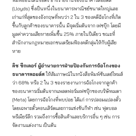
พิมพ์ออนไลน์ชื่อดัง อ้างรายงานของธนาคารลอยด์ส
(Lloyds) ซึ่งเป็นหนึ่งในธนาคารพาณิชย์ขนาดใหญ่และ
เก่าแก่ที่สุดของอังกฤษที่พบว่า 2 ใน 3 ของคดีฉ้อโกงที่เกิด
ขึ้นกับลูกค้าของธนาคารนั้น มีจุดเริ่มต้นจาก เฟซบุ๊ก โดยมี
มูลค่าความเสียหายเพิ่มขึ้น 25% ภายในปีเดียว ขณะที่
สำนักงานกฎหมายเอกชนเตรียมฟ้องคดีกลุ่มให้กับผู้เสีย
หาย
ลิซ ซีกเลอร์ ผู้อำนวยการฝ่ายป้องกันการฉ้อโกงของ
ธนาคารลอยด์ส
ให้สัมภาษณ์ในหนังสือพิมพ์ซันเดย์ไทมส์
ว่า 68% หรือ 2 ใน 3 ของรายงานการฉ้อโกงจากลูกค้า
ของธนาคารเริ่มต้นจากแพลตฟอร์มเฟซบุ๊กของบริษัทเมตา
(Meta) โดยการฉ้อโกงที่พบบ่อย ได้แก่ การปลอมแปลงตั๋ว
โดยเฉพาะตั๋วคอนเสิร์ตและการแข่งขันกีฬา เช่น ฟุตบอล
พรีเมียร์ลีก รวมถึงการซื้อสินค้าและบริการอื่น ๆ เช่น การ
จัดงานแต่งงาน เป็นต้น