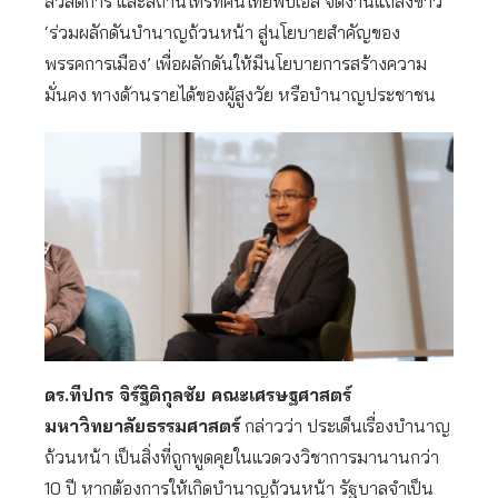
สวัสดิการ และสถานีโทรทัศน์ไทยพีบีเอส จัดงานแถลงข่าว
‘ร่วมผลักดันบำนาญถ้วนหน้า สู่นโยบายสำคัญของ
พรรคการเมือง’ เพื่อผลักดันให้มีนโยบายการสร้างความ
มั่นคง ทางด้านรายได้ของผู้สูงวัย หรือบำนาญประชาชน
ดร.ทีปกร จิร์ฐิติกุลชัย คณะเศรษฐศาสตร์
มหาวิทยาลัยธรรมศาสตร์
กล่าวว่า ประเด็นเรื่องบำนาญ
ถ้วนหน้า เป็นสิ่งที่ถูกพูดคุยในแวดวงวิชาการมานานกว่า
10 ปี หากต้องการให้เกิดบำนาญถ้วนหน้า รัฐบาลจำเป็น