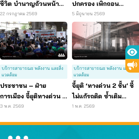
ชีวิต บำนาญถ้วนหน้า
ปกครอง เพิกถอน
คือคำตอบของสังคมสูง
ผังเมืองรวม กทม. ฉบับ
22 กรกฎาคม 2569
5 มิถุนายน 2569
วัย
ใหม่ เหตุกระทบสิทธิ –
คุณภาพชีวิต
บริการสาธารณะ พลังงาน และสิ่ง
บริการสาธารณะ พลังงาน และสิ่ง
แวดล้อม
แวดล้อม
ประชาชน – ฝ่าย
จี้ยุติ ‘ทางด่วน 2 ชั้น’ ชี้
การเมือง จี้ยุติทางด่วน 2
ไม่แก้รถติด ซ้ำเติม
ชั้น ทำรัฐสูญรายได้ 1.7
ประชาชน
3 พ.ค. 2569
1 พ.ค. 2569
แสนล้าน