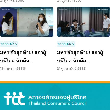
Cross-Border
Councils Sign MOU to
21 ตุลาคม 2568
24 ตุลาคม 2567
Consumer Protection
Resolve Cross-Border
Consumer Disputes
ข่าวองค์กร
ข่าวองค์กร
มหา’ลัยสุดท้าย! สภาผู้
มหา’ลัยสุดท้าย! สภาผู้
บริโภค จับมือ
บริโภค จับมือ
มรภ.นครสวรรค์ จัด
มหาวิทยาลัยที่ 9
13 มีนาคม 2566
21 กุมภาพันธ์ 2566
“ค่ายพัฒนานวัตกรรม
‘ม.เชียงใหม่’ จัด “ค่าย
การสื่อสารสำหรับคนรุ่น
พัฒนานวัตกรรมการ
ใหม่”
สื่อสารสำหรับคนรุ่น
ใหม่”