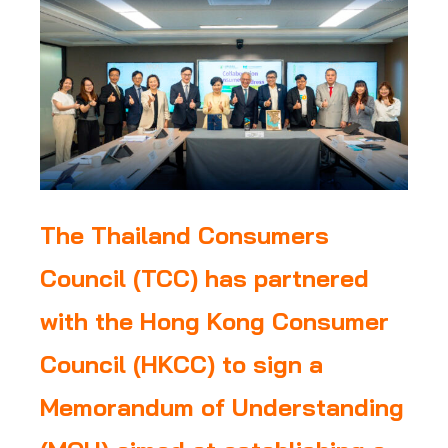
The Thailand Consumers
Council (TCC) has partnered
with the Hong Kong Consumer
Council (HKCC) to sign a
Memorandum of Understanding