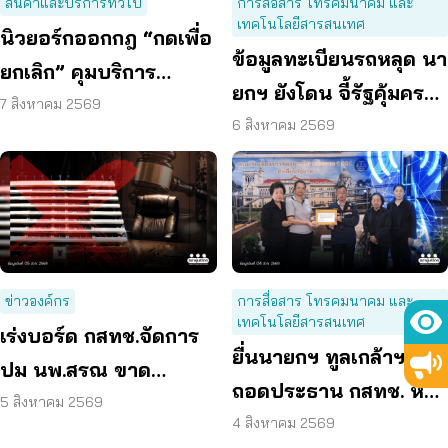
สินค้าและบริการทั่วไป
การสื่อสาร โทรคมนาคม และ
เทคโนโลยีสารสนเทศ
นิวยอร์กออกกฎ “กดเพื่อ
ข้อมูลทะเบียนรถหลุด นา
ยกเลิก” คุมบริการ
ยกฯ ยังโดน จี้รัฐคุ้มครอง
ออนไลน์ ต่ออายุสมาชิก
7 สิงหาคม 2569
ข้อมูลส่วนบุคคล
6 สิงหาคม 2569
อัตโนมัติ
ข่าวองค์กร
การสื่อสาร โทรคมนาคม และ
เทคโนโลยีสารสนเทศ
เร่งบอร์ด กสทช.จัดการ
ยื่นนายกฯ ทูลเกล้าฯ
ปม นพ.สรณ ขาด
ถอดประธาน กสทช. ห่วง
คุณสมบัติ ตามมติ
5 สิงหาคม 2569
คุ้มครองผู้บริโภคสะดุด
4 สิงหาคม 2569
กรรมการสรรหา