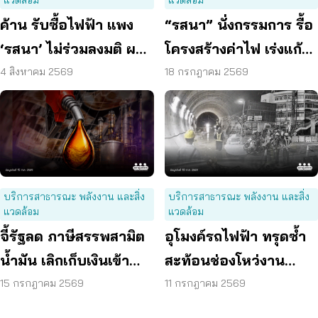
แวดล้อม
แวดล้อม
ค้าน รับซื้อไฟฟ้า แพง
“รสนา” นั่งกรรมการ รื้อ
‘รสนา’ ไม่ร่วมลงมติ ผลัก
โครงสร้างค่าไฟ เร่งแก้
ผู้บริโภค “แบก”
ต้นเหตุพลังงานแพง
4 สิงหาคม 2569
18 กรกฎาคม 2569
บริการสาธารณะ พลังงาน และสิ่ง
บริการสาธารณะ พลังงาน และสิ่ง
แวดล้อม
แวดล้อม
จี้รัฐลด ภาษีสรรพสามิต
อุโมงค์รถไฟฟ้า ทรุดซ้ำ
น้ำมัน เลิกเก็บเงินเข้า
สะท้อนช่องโหว่งาน
กองทุน เอื้อโรงกลั่น
ก่อสร้าง จี้ตรวจ
15 กรกฎาคม 2569
11 กรกฎาคม 2569
โครงสร้างใต้ดินทั้งระบบ