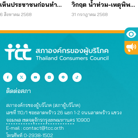
เห็นประชาชนก่อนทำ
วิกฤต น้ำท่วม-เหตุพิพาท
ร่างผังเมืองรวม กทม.
ชายแดน มีอะไรบ้าง
6 สิงหาคม 2568
31 กรกฎาคม 2568
ติดต่อสภา
สภาองค์กรของผู้บริโภค (สภาผู้บริโภค)
เลขที่ 110/1 ซอยลาดพร้าว 26 แยก 1-2 ถนนลาดพร้าว แขวง
จอมพล เขตจตุจักรกรุงเทพมหานคร 10900
E-mail :
contact@tcc.or.th
โทรศัพท์ 0-2938-1502