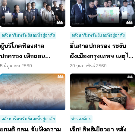
อสังหาริมทรัพย์และที่อยู่อาศัย
อสังหาริมทรัพย์และที่อยู่อาศัย
ผู้บริโภคฟ้องศาล
ยื่นศาลปกครอง ระงับ
ปกครอง เพิกถอน
ผังเมืองกรุงเทพฯ เหตุไม่
ผังเมืองรวม กทม. ฉบับ
ชอบด้วยกฎหมาย
5 มิถุนายน 2569
20 กุมภาพันธ์ 2569
ใหม่ เหตุกระทบสิทธิ –
คุณภาพชีวิต
อสังหาริมทรัพย์และที่อยู่อาศัย
ข่าวองค์กร
ยกมติ กสม. รับฟังความ
เช็ก! สิทธิเยียวยา หลัง