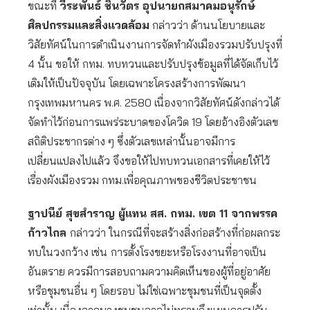
ขณะที่
วีระพันธ์ ชินวัตร อุปนายกสมาคมอนุรักษ์
ศิลปกรรมและสิ่งแวดล้อม
กล่าวว่า ด้านนโยบายและ
วิสัยทัศน์ในการดำเนินงานการจัดทำผังเมืองรวมปรับปรุงที่
4 นั้น ขอให้ กทม. ทบทวนและปรับปรุงข้อมูลที่ได้จัดเก็บไว้
เดิมให้เป็นปัจจุบัน โดยเฉพาะโครงสร้างการพัฒนา
กรุงเทพมหานคร พ.ศ. 2580 เนื่องจากวิสัยทัศน์ดังกล่าวได้
จัดทำไว้ก่อนการแพร่ระบาดของโควิด 19 โดยอ้างอิงตัวเลข
สถิติประชากรต่าง ๆ ซึ่งตัวเลขเหล่านั้นอาจมีการ
เปลี่ยนแปลงไปแล้ว จึงขอให้ไปทบทวนเอกสารที่เคยให้ไว้
เรื่องผังเมืองรวม กทม.เพื่อคุณภาพของชีวิตประชาชน
ฐาปนีย์ สุขสำราญ ผู้แทน สส. กทม. เขต 11 จากพรรค
ก้าวไกล
กล่าวว่า ในกรณีที่จะสร้างสิ่งก่อสร้างที่ก่อผลกระ
ทบในวงกว้าง เช่น
การตั้งโรงขยะหรือโรงงานที่อาจเป็น
อันตราย ควรมีการสอบถามความคิดเห็นของผู้ที่อยู่อาศัย
หรือชุมชนอื่น ๆ โดยรอบ ไม่ใช่เฉพาะชุมชนที่เป็นจุดตั้ง