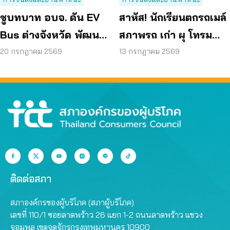
ชูบทบาท อบจ. ดัน EV
สาหัส! นักเรียนตกรถเมล์
Bus ต่างจังหวัด พัฒนา
สภาพรถ เก่า ผุ โทรม
ขนส่งสาธารณะไร้รอย
ถามหามาตรฐานรถ
20 กรกฎาคม 2569
13 กรกฎาคม 2569
ต่อ
ปลอดภัย
ติดต่อสภา
สภาองค์กรของผู้บริโภค (สภาผู้บริโภค)
เลขที่ 110/1 ซอยลาดพร้าว 26 แยก 1-2 ถนนลาดพร้าว แขวง
จอมพล เขตจตุจักรกรุงเทพมหานคร 10900