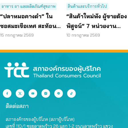
อาหาร ยา และผลิตภัณฑ์สุขภาพ
สินค้าและบริการทั่วไป
“ปลาหมอคางดำ” ใน
“สินค้าใหม่พัง ผู้ขายต้อง
ซอสมะเขือเทศ สะท้อน
พิสูจน์” 7 หน่วยงาน
ช่องโหว่กฎหมายจี้ปฏิรูป
พร้อมหนุนเลมอน ลอว์
15 กรกฎาคม 2569
10 กรกฎาคม 2569
พ.ร.บ.อาหาร ด่วน!
ติดต่อสภา
สภาองค์กรของผู้บริโภค (สภาผู้บริโภค)
เลขที่ 110/1 ซอยลาดพร้าว 26 แยก 1-2 ถนนลาดพร้าว แขวง