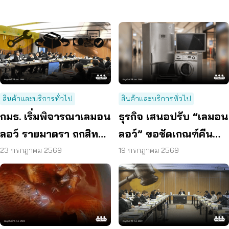
สินค้าและบริการทั่วไป
สินค้าและบริการทั่วไป
กมธ. เริ่มพิจารณาเลมอน
ธุรกิจ เสนอปรับ “เลมอน
ลอว์ รายมาตรา ถกสิทธิ
ลอว์” ขอชัดเกณฑ์คืน
ซ่อม – เปลี่ยน – คืนเงิน
สินค้า หยุดค่างวด
23 กรกฎาคม 2569
19 กรกฎาคม 2569
แพลตฟอร์มร่วมรับผิด