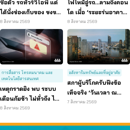
ซื้อตั๋ว รถทัวร์วีไอพี แต่
ไฟไหม้อู่รถ…ลามถึงคอน
ได้นั่งช่องเก็บของ ชงขน
โด เมื่อ ‘ระยะร่นอาคาร’
ส่งฯ คุมเข้มทุกจุดตรวจ
ถูกละเลย ผู้บริโภคจึงต้อง
8 สิงหาคม 2569
8 สิงหาคม 2569
เสี่ยง
การสื่อสาร โทรคมนาคม และ
อสังหาริมทรัพย์และที่อยู่อาศัย
เทคโนโลยีสารสนเทศ
สภาผู้บริโภครับฟังข้อ
เหตุกราดยิง พบ ระบบ
เท็จจริง ‘วันเวลา ณ
เตือนภัยช้า ไม่ทั่วถึง ไม่
เจ้าพระยา’ ยืนยันมีถนน
7 สิงหาคม 2569
ชัดเจน
8 สิงหาคม 2569
6 ม. รอบอาคาร