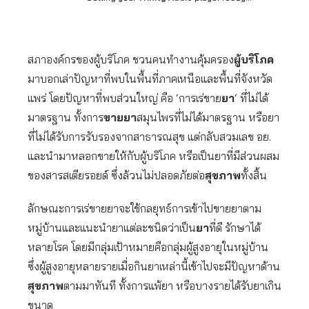
สภาองค์กรของผู้บริโภค ชวนคนทำงานคุ้มครอง
ผู้บริโภค
มาบอกเล่าปัญหาที่พบในพื้นที่ภาคเหนือและพื้นที่จังหวัด
แพร่ โดยปัญหาที่พบส่วนใหญ่ คือ ‘การเร่ขาย
ยา
‘ ที่ไม่ได้
มาตรฐาน ทั้งการ
ขายยา
สมุนไพรที่ไม่ได้มาตรฐาน หรือยา
ที่ไม่ได้รับการรับรองจากสาธารณสุข แต่กลับสวมเลข อย.
และนำมาหลอกขายให้กับผู้บริโภค หรือเป็นยาที่มีส่วนผสม
ของสารสเตียรอยด์ ซึ่งล้วนไม่ปลอดภัยต่อ
สุขภาพ
ทั้งสิ้น
ลักษณะการเร่ขายยาจะใช้กลยุทธ์การเข้าไปขายยาตาม
หมู่บ้านและแนะนำยาแต่ละชนิดว่าเป็น
ยา
ที่ดี รักษาได้
หลายโรค โดยมีกลุ่มเป้าหมายคือกลุ่มผู้สูงอายุในหมู่บ้าน
ซึ่งผู้สูงอายุหลายรายเมื่อกินยาเหล่านี้เข้าไปจะมีปัญหาด้าน
สุขภาพ
ตามมาทันที ทั้งการแพ้ยา หรือบางรายได้รับยาเกิน
ขนาด