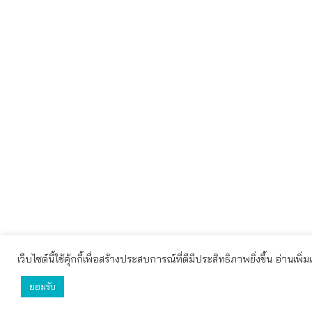
เว็บไซต์นี้ใช้คุ้กกี้เพื่อสร้างประสบการณ์ที่ดีมีประสิทธิภาพยิ่งขึ้น อ่านเพิ่
เว็บไซต์นี้ใช้คุกกี้เพื่อมอบประสบการณ์การใช้งานที่ดีให้แก่ท
ยอมรับ
ยอมรับทั้งหมด
ตั้งค่า
ปฏิเสธ