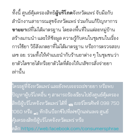
ทั้งนี้ ศูนย์คุ้มครองสิทธิ
ผู้บริโภค
จังหวัดแพร่ จับมือกับ
สำนักงานสาธารณสุขจังหวัดแพร่ ร่วมกันแก้ปัญหาการ
ขายยา
เร่ที่ไม่ได้มาตรฐาน โดยลงพื้นที่ในแต่ละหมู่บ้าน
สร้างแกนนำ และให้ข้อมูล ความรู้กับคนในชุมชนในเรื่อง
การใช้ยา วิธีสังเกตยาที่ไม่ได้มาตรฐาน หรือการตรวจสอบ
เลข อย. รวมทั้งให้คำแนะนำกับร้านยาต่าง ๆ ในชุมชนว่า
ยาตัวใดขายได้หรือยาตัวใดที่ต้องให้เภสัชกรสั่งจ่ายยา
เท่านั้น
ใครอยู่ที่จังหวัดแพร่ และยังพบเจอรถเร่ขายยา หรือพบ
ปัญหาผู้บริโภคอื่น ๆ สามารถร้องเรียนไปยังศูนย์คุ้มครอง
สิทธิผู้บริโภคจังหวัดแพร่ ได้ที่
เบอร์โทรศัพท์ 098 750
1060 หรือ
ทักอินบ็อกซ์ไปที่เฟซบุ๊กแฟนเพจ ศูนย์
คุ้มครองสิทธิผู้บริโภคจังหวัดแพร่ หรือ
คลิก
https://web.facebook.com/consumersphrae