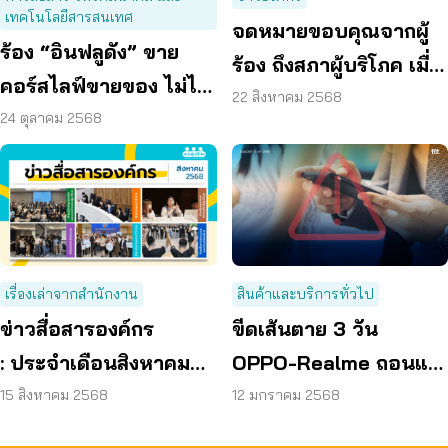
เทคโนโลยีสารสนเทศ
จดหมายขอบคุณจากผู้
ร้อง “อินฟลูดัง” ขาย
ร้อง ถึงสภาผู้บริโภค เมื่อ
คอร์สไลฟ์ขายของ ไม่ได้
การร้องเรียน เปลี่ยนชีวิต
22 สิงหาคม 2568
ผล ไม่คืนเงิน
24 ตุลาคม 2568
ได้จริง
เรื่องเล่าจากสำนักงาน
สินค้าและบริการทั่วไป
ข่าวสื่อสารองค์กร
ขีดเส้นตาย 3 วัน
: ประจำเดือนสิงหาคม
OPPO-Realme ถอนแอ
2568
ปกู้เงินเถื่อนออก
15 สิงหาคม 2568
12 มกราคม 2568