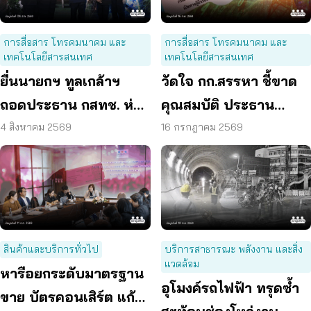
การสื่อสาร โทรคมนาคม และ
การสื่อสาร โทรคมนาคม และ
เทคโนโลยีสารสนเทศ
เทคโนโลยีสารสนเทศ
ยื่นนายกฯ ทูลเกล้าฯ
วัดใจ กก.สรรหา ชี้ขาด
ถอดประธาน กสทช. ห่วง
คุณสมบัติ ประธาน
คุ้มครองผู้บริโภคสะดุด
กสทช. เปิดทางคนที่ดี
4 สิงหาคม 2569
16 กรกฎาคม 2569
กว่า มาทำหน้าที่
สินค้าและบริการทั่วไป
บริการสาธารณะ พลังงาน และสิ่ง
แวดล้อม
หารือยกระดับมาตรฐาน
อุโมงค์รถไฟฟ้า ทรุดซ้ำ
ขาย บัตรคอนเสิร์ต แก้