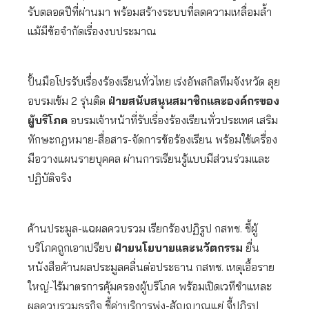
รับตลอดปีที่ผ่านมา พร้อมสร้างระบบที่ลดความเหลื่อมล้ำ
แม้มีข้อจำกัดเรื่องงบประมาณ
ปั้นมือโปรรับเรื่องร้องเรียนทั่วไทย เร่งอัพสกิลทีมจังหวัด ลุย
อบรมเข้ม 2 รุ่นติด
ฝ่ายสนับสนุนสมาชิกและองค์กรของ
ผู้บริโภค
อบรมเจ้าหน้าที่รับเรื่องร้องเรียนทั่วประเทศ เสริม
ทักษะกฎหมาย-สื่อสาร-จัดการข้อร้องเรียน พร้อมใช้เครื่อง
มือวางแผนรายบุคคล ผ่านการเรียนรู้แบบมีส่วนร่วมและ
ปฏิบัติจริง
ค้านประมูล-แฉผลควบรวม เรียกร้องปฏิรูป กสทช. ชี้ผู้
บริโภคถูกเอาเปรียบ
ฝ่ายนโยบายและนวัตกรรม
ยื่น
หนังสือค้านผลประมูลคลื่นต่อประธาน กสทช. เหตุเอื้อราย
ใหญ่-ไร้มาตรการคุ้มครองผู้บริโภค พร้อมเปิดเวทีชำแหละ
ผลควบรวมธุรกิจ ชี้ค่าบริการพุ่ง-สัญญาณแย่ จี้ปฏิรูป