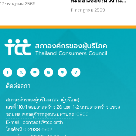
สะท้อนช่องโหว่งาน
บอต – รีเซลล์ – คืนเงิน
12 กรกฎาคม 2569
ก่อสร้าง จี้ตรวจ
11 กรกฎาคม 2569
โครงสร้างใต้ดินทั้งระบบ
ติดต่อสภา
สภาองค์กรของผู้บริโภค (สภาผู้บริโภค)
เลขที่ 110/1 ซอยลาดพร้าว 26 แยก 1-2 ถนนลาดพร้าว แขวง
จอมพล เขตจตุจักรกรุงเทพมหานคร 10900
E-mail :
contact@tcc.or.th
โทรศัพท์ 0-2938-1502