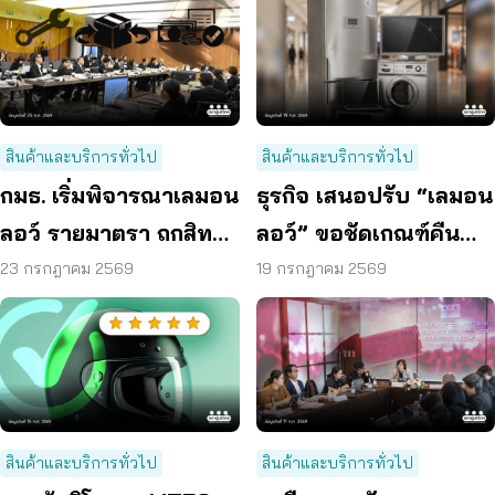
สินค้าและบริการทั่วไป
สินค้าและบริการทั่วไป
กมธ. เริ่มพิจารณาเลมอน
ธุรกิจ เสนอปรับ “เลมอน
ลอว์ รายมาตรา ถกสิทธิ
ลอว์” ขอชัดเกณฑ์คืน
ซ่อม – เปลี่ยน – คืนเงิน
สินค้า หยุดค่างวด
23 กรกฎาคม 2569
19 กรกฎาคม 2569
แพลตฟอร์มร่วมรับผิด
สินค้าและบริการทั่วไป
สินค้าและบริการทั่วไป