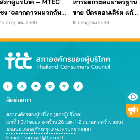
สภาผู้บริโภค – MTEC
หารือยกระดับมาตรฐาน
ชง ‘ฉลากดาวหมวกกันน็
ขาย บัตรคอนเสิร์ต แก้
อก’ ยกระดับความ
บอต – รีเซลล์ – คืนเงิน
15 กรกฎาคม 2569
12 กรกฎาคม 2569
ปลอดภัยผู้บริโภค
ติดต่อสภา
สภาองค์กรของผู้บริโภค (สภาผู้บริโภค)
เลขที่ 110/1 ซอยลาดพร้าว 26 แยก 1-2 ถนนลาดพร้าว แขวง
จอมพล เขตจตุจักรกรุงเทพมหานคร 10900
E-mail :
contact@tcc.or.th