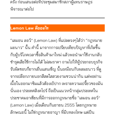
ครั้ง ก่อนเสนอต่อที่ประชุมสมาชิกสภาผู้แทนราษฎร
พิจารณาต่อไป
Lemon Law คืออะไร
“เลมอน ลอว์” (Lemon Law) ที่แปลตรงๆได้ว่า “กฎหมาย
มะนาว” นั้น คำนี้ มาจากการเปรียบเทียบปัญหาที่เกิดขึ้น
กับผู้บริโภคเวลาซื้อสินค้ามาใหม่ แล้วพอนำมาใช้งานกลับ
ชำรุดเสียใช้การไม่ได้ ไม่สมราคา ถามไถ่ให้ผู้ประกอบธุรกิจ
รับผิดชอบก็ยากเย็นแสนเข็ญ นั้นเหมือนกับผลมะนาว ที่ดู
จากเปลือกภายนอกสีสดใสสวยงามชวนน่ากิน แต่พอฝาน
เนื้อในออกมาชิมแล้วต้องเบ้ปาก เพราะความเปรี้ยวของมัน
นั่นเอง ประเทศสิงคโปร์ ถือเป็นแนวหน้ากลุ่มประเทศใน
ประชาคมอาเซียนที่มีการออกกฎหมายชื่อ “เลมอน ลอว์”
(Lemon Law) เมื่อเดือนกันยายน 2555 โดยกฎหมาย
ลักษณะนี้ ไม่ใช่กฎหมายอาญา ที่มีบทลงโทษ แต่เป็น