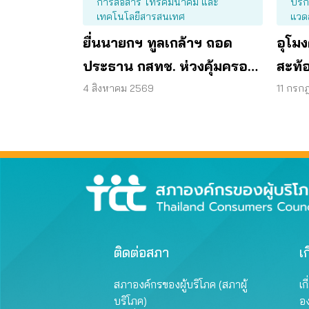
การสื่อสาร โทรคมนาคม และ
บริ
เทคโนโลยีสารสนเทศ
แวด
ยื่นนายกฯ ทูลเกล้าฯ ถอด
อุโมง
ประธาน กสทช. ห่วงคุ้มครอง
สะท้อ
ผู้บริโภคสะดุด
ตรวจ
4 สิงหาคม 2569
11 กรก
ติดต่อสภา
เก
สภาองค์กรของผู้บริโภค (สภาผู้
เก
บริโภค)
อ