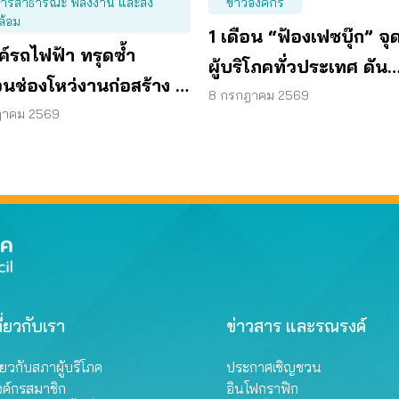
การสาธารณะ พลังงาน และสิ่ง
ข่าวองค์กร
ล้อม
1 เดือน “ฟ้องเฟซบุ๊ก” จุ
ค์รถไฟฟ้า ทรุดซ้ำ
ผู้บริโภคทั่วประเทศ ดัน
นช่องโหว่งานก่อสร้าง จี้
แพลตฟอร์มร่วมรับผิดช
8 กรกฎาคม 2569
โครงสร้างใต้ดินทั้งระบบ
ฎาคม 2569
ี่ยวกับเรา
ข่าวสาร และรณรงค์
ี่ยวกับสภาผู้บริโภค
ประกาศเชิญชวน
งค์กรสมาชิก
อินโฟกราฟิก