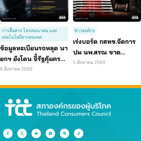
การสื่อสาร โทรคมนาคม และ
ข่าวองค์กร
เทคโนโลยีสารสนเทศ
เร่งบอร์ด กสทช.จัดการ
ข้อมูลทะเบียนรถหลุด นา
ปม นพ.สรณ ขาด
ยกฯ ยังโดน จี้รัฐคุ้มครอง
คุณสมบัติ ตามมติ
5 สิงหาคม 2569
ข้อมูลส่วนบุคคล
6 สิงหาคม 2569
กรรมการสรรหา