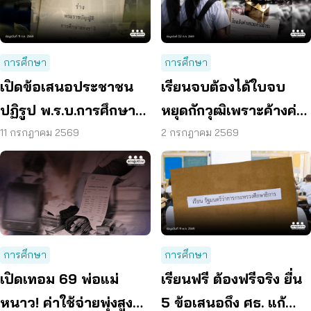
การศึกษา
การศึกษา
เปิดข้อเสนอประชาชน
เรียนจบต้องได้ใบจบ
ปฏิรูป พ.ร.บ.การศึกษา
หยุดกักวุฒิเพราะค้างค่า
แห่งชาติ ลดเหลื่อมล้ำ –
เทอม ปิดกั้นอนาคตเด็ก
11 กรกฎาคม 2569
2 กรกฎาคม 2569
เพิ่มคุณภาพผู้เรียน
การศึกษา
การศึกษา
เปิดเทอม 69 พ่อแม่
เรียนฟรี ต้องฟรีจริง ยื่น
หนาว! ค่าใช้จ่ายพุ่งสูงสุด
5 ข้อเสนอถึง ศธ. แก้