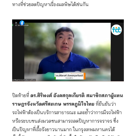
ทางที่ช่วยลดปัญหาเรื่องมลพิษได้เช่นกัน
ปิดท้ายที่
ดร.สิริพงศ์ อังคสกุลเกียรติ สมาชิกสภาผู้แทน
ราษฎรจังหวัดศรีสะเกษ พรรคภูมิใจไทย
ที่ยืนยันว่า
รถไฟฟ้าต้องเป็นบริการสาธารณะ และย้ำว่าการมีรถไฟฟ้า
หรือระบบขนส่งมวลชนสามารถลดปัญหาการจราจร ซึ่ง
เป็นปัญหาที่เรื้อรังยาวนานมาก ในกรุงเทพมหานครได้