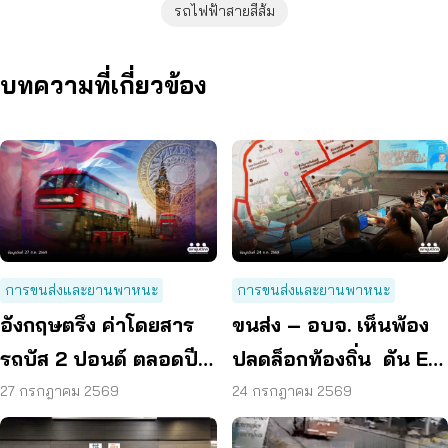
รถไฟฟ้าสายสีส้ม
บทความที่เกี่ยวข้อง
การขนส่งและยานพาหนะ
การขนส่งและยานพาหนะ
อังกฤษตรึง ค่าโดยสาร
ขนส่ง – อบจ. เห็นพ้อง
รถบัส 2 ปอนด์ ตลอดปี
ปลดล็อกท้องถิ่น ดัน EV
70 ลดค่าครองชีพ
Bus อยุธยา
27 กรกฎาคม 2569
24 กรกฎาคม 2569