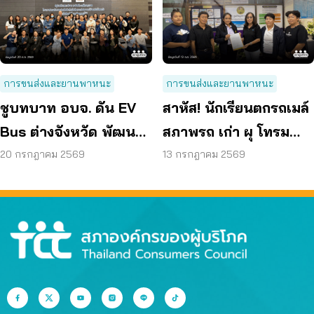
การขนส่งและยานพาหนะ
การขนส่งและยานพาหนะ
ชูบทบาท อบจ. ดัน EV
สาหัส! นักเรียนตกรถเมล์
Bus ต่างจังหวัด พัฒนา
สภาพรถ เก่า ผุ โทรม
ขนส่งสาธารณะไร้รอย
ถามหามาตรฐานรถ
20 กรกฎาคม 2569
13 กรกฎาคม 2569
ต่อ
ปลอดภัย