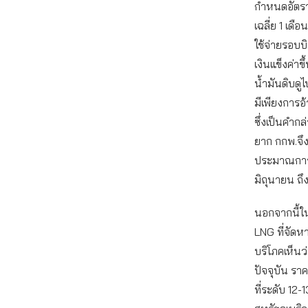
กำหนดอัตราแ
เฉลี่ย 1 เ
ใช้จ่ายรอบบ
เงินแข็งค่าข
น้ำมันดิบดูไ
มีเพียงการอ
ซึ่งเป็นคำกล
ยาก กกพ.จึ
ประมาณการต้
มิถุนายน ถึง
นอกจากนี้ใ
LNG ที่จัดหา
บริโภคเห็น
ปัจจุบัน รา
ที่ระดับ 12-