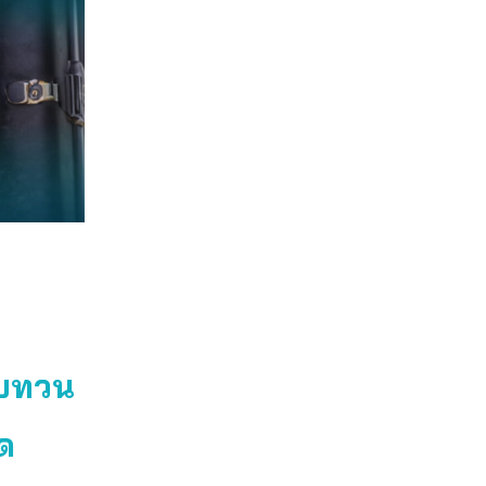
ทบทวน
ิด