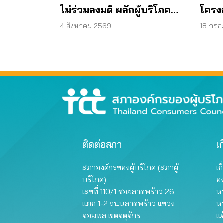
ไม่ร่วมลงมติ ผลักผู้บริโภค
โครงส
“แบก”
พลัง
4 สิงหาคม 2569
18 กร
ติดต่อสภา
เก
สภาองค์กรของผู้บริโภค (สภาผู้
เก
บริโภค)
อ
เลขที่ 110/1 ซอยลาดพร้าว 26
หน
แยก 1-2 ถนนลาดพร้าว แขวง
ห
จอมพล เขตจตุจักร
แจ