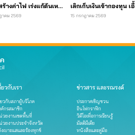
ร้างค่าไฟ เร่งแก้ต้นเหตุ
เลิกเก็บเงินเข้ากองทุน เอื
งานแพง
กลั่น
กฎาคม 2569
15 กรกฎาคม 2569
ี่ยวกับเรา
ข่าวสาร และรณรงค์
ี่ยวกับสภาผู้บริโภค
ประกาศเชิญชวน
งค์กรสมาชิก
อินโฟกราฟิก
่วยงานเขตพื้นที่
วิดีโอเพื่อการเรียนรู้
น่วยงานประจำจังหวัด
มัลติมีเดีย
้งเบาะแสและร้องทุกข์
หนังสือและคู่มือ