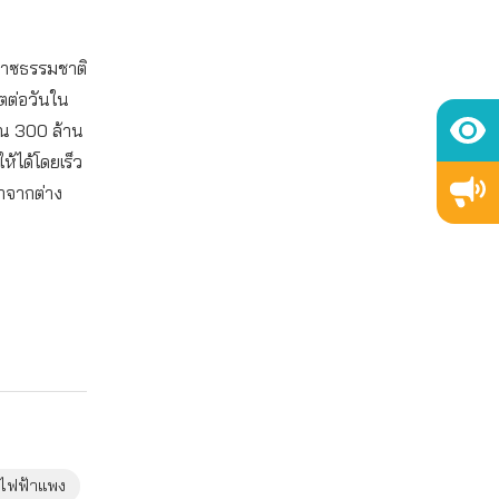
๊าซธรรมชาติ
ตต่อวันใน
าณ 300 ล้าน
ห้ได้โดยเร็ว
าจากต่าง
าไฟฟ้าแพง