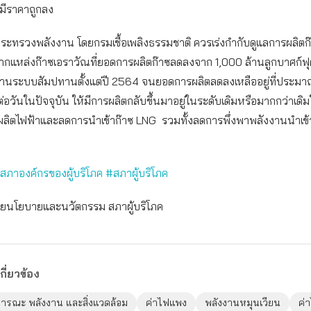
มีราคาถูกลง
กระทรวงพลังงาน โดยกรมเชื้อเพลิงธรรมชาติ ควรเร่งกำกับดูแลการผลิตก
ากแหล่งก๊าซเอราวัณที่ยอดการผลิตก๊าซลดลงจาก 1,000 ล้านลูกบาศก์ฟุ
นผ่านระบบสัมปทานตั้งแต่ปี 2564 จนยอดการผลิตลดลงเหลืออยู่ที่ประม
่อวันในปัจจุบัน ให้มีการผลิตกลับขึ้นมาอยู่ในระดับเดิมหรือมากกว่าเดิมใ
ช้ผลิตไฟฟ้าและลดการนำเข้าก๊าซ LNG รวมทั้งลดการพึ่งพาพลังงานนำเข้
#สภาองค์กรของผู้บริโภค #สภาผู้บริโภค
ฝ่ายนโยบายและนวัตกรรม สภาผู้บริโภค
กี่ยวข้อง
ารณะ พลังงาน และสิ่งแวดล้อม
ค่าไฟแพง
พลังงานหมุนเวียน
ค่