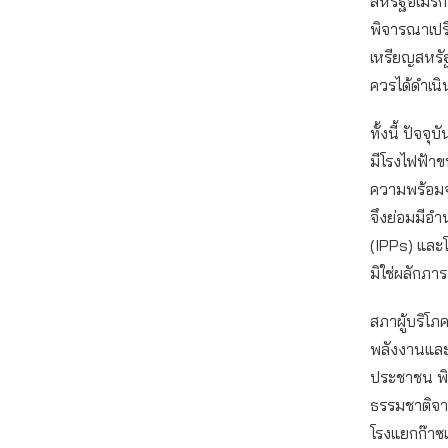
สหรัฐอเมริก
พิจารณาเปรี
เหรียญสหรัฐฯ
ควรได้ดำเน
ทั้งนี้ ปัจ
มีโรงไฟฟ้าขน
ความพร้อมจ
จึงย่อมมีอ
(IPPs) และโ
มิใช่ผลักภา
สภาผู้บริโภค
พลังงานและ 
ประชาชน พิจ
ธรรมชาติจาก
โรงแยกก๊าซแ