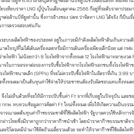
าลงมาอยู่ที่ 6.45 เหรียญสหรัฐฯต่อล้านบีทียูในช่วงเดือนสิงหาคมที่ผ่
ยบเทียบราคา LNG ญี่ปุ่นในเดือนตุลาคม 2566 ก็อยู่ที่ระดับราคาประม
ต่อล้านบีทียูเท่านั้น ซึ่งการอ้างของ ปตท.ว่าจัดหา LNG ได้จริง ก็เป็นเรื่
ินการตรวจสอบเช่นกัน
จุบันระบบผลิตไฟฟ้าของประเทศ อยู่ในภาวะมีกำลังผลิตไฟฟ้าล้นเกินความ
าดใหญ่ที่ไม่ได้เดินเครื่องเลยหรือมีการเดินเครื่องเพียงเล็กน้อย แต่ กฟผ.
่ายไฟฟ้า ไม่น้อยกว่า 8 โรงไฟฟ้าจากทั้งหมด 12 โรงไฟฟ้ามาหลายงวด F
ำนาจในการเจรจาต่อรองการรับซื้อไฟฟ้าจากโรงไฟฟ้าเอกชนทั้งโรงไฟฟ้
รงไฟฟ้าขนาดเล็ก (SPPs) ที่จะไม่ควรรับซื้อไฟฟ้าในอัตราที่เกิน 3.99 
ระทั้งหมดมาเป็นต้นทุนค่าใช้จ่ายให้ประชาชนต้องรับผิดชอบแทนทั้งหมดเช
 จึงไม่เห็นด้วยที่จะให้มีการปรับขึ้นค่า Ft จากที่เก็บอยู่ในปัจจุบัน แล
กกพ. ทบทวนข้อมูลการคิดค่า Ft ใหม่ทั้งหมด เพื่อให้เกิดความเป็นธรร
ารณาลดต้นทุนค่าก๊าซธรรมชาติที่ใช้ผลิตไฟฟ้า รัฐบาลควรใช้หลักการจ
อ่าวไทยซึ่งมีราคาถูกกว่าราคาก๊าซนำเข้า โดยนําราคาก๊าซธรรมชาติจาก
ละปิโตรเคมีนำมาใช้คิดถัวเฉลี่ยรวมด้วย จะทำให้ราคาก๊าซที่ใช้ผลิตไฟ