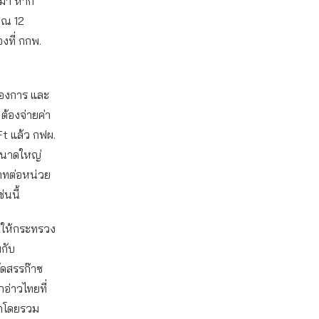
านมา หาก
าณ 12
องที่ กกพ.
ต้องการ และ
 ต้องจ่ายค่า
t แล้ว กฟผ.
าขนาดใหญ่
บาทต่อหน่วย
่นนี้
ะขอให้กระทรวง
มกับ
ัดสรรก๊าซ
อ่าวไทยที่
ฟ้าโดยรวม