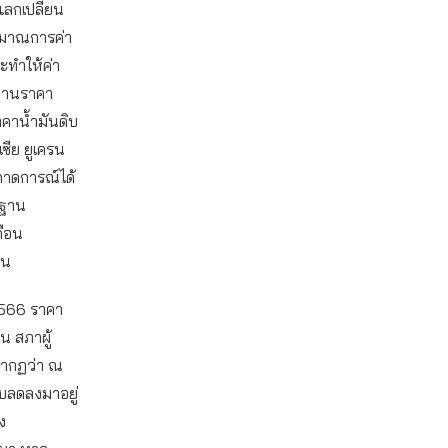
แลกเปลี่ยน
ะมาณการค่า
จะทำให้ค่า
ช้ฐานราคา
ราคาน้ำมันดิบ
ซีย ยูเครน
่คาดการณ์ได้
นฐาน
ดือน
้น
2566 ราคา
น สภาผู้
รากฏว่า ณ
ับลดลงมาอยู่
ง