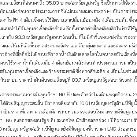
ลกเปลี่ยนที่อ่อนค่าถึง 35.83 บาทต่อเหรียญสหรัฐ ซึ่งเป็นการใช้อัตรา
ดือนย้อนหลังก่อนการประมาณการ จึงไม่เหมาะสมเพราะค่า Ft เป็นการปร
ิลค่าไฟฟ้า 4 เดือนจึงควรใช้อัตราแลกเปลี่ยนย้อนหลัง 4เดือนเช่นกัน ซึ่ง
ึ้นและทำให้ต้นทุนค่าเชื้อเพลิงต่ำลง อีกทั้งราคาค่าเชื้อเพลิงผลิตไฟฟ้าที่ใ
บเท่ากับ 93.3 เหรียญสหรัฐต่อบาร์เรลนั้น ก็ไม่มีคำชี้แจงแหล่งที่มาของ
้างแนวโน้มที่เกิดขึ้นจากสงครามอิสราเอล กับกลุ่มฮามาส และสงครามรัสเ
่าวอ้างที่เชื่อถือไม่ได้ ขณะที่ราคาน้ำมันดิบตลาดโลกในอนาคตเป็นเรื่องที
งควรใช้ราคาน้ำมันดิบเฉลี่ย 4 เดือนย้อนหลังก่อนทำประมาณการมาเป็
นทุนราคาเชื้อเพลิงและก๊าชธรรมชาติ ซึ่งหากคิดเฉลี่ย 4 เดือนในช่วงเ
กันยายน ราคาน้ำมันดิบจะเฉลี่ยอยู่ที่ 83.7 เหรียญสหรัฐต่อบาร์เรลเท่านั
นการประมาณการต้นทุนก๊าซ LNG ที่ ปตท.อ้างว่าในเดือนพฤศจิกายน 
ได้ด้วยสัญญาระยะสั้น มีราคาฉลี่ยเท่ากับ 16.61 เหรียญสหรัฐล้านบีทียูนั้
ว่า เป็นราคาที่กกพ. ควรต้องมีการทบทวนตรวจสอบใหม่ เพราะมีข้อมูลป
คา LNG ส่งออกของสหรัฐฯ ที่ประเทศไทยนำเข้าตลอดช่วง 1 ปีที่ผ่านมาปร
13 เหรียญสหรัฐฯต่อล้านบีทียู และยังมีข้อมูลบ่งชี้ว่าราคา LNG ส่งออกขอ