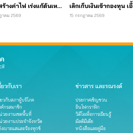
ร้างค่าไฟ เร่งแก้ต้นเหตุ
เลิกเก็บเงินเข้ากองทุน เอื
งานแพง
กลั่น
กฎาคม 2569
15 กรกฎาคม 2569
ี่ยวกับเรา
ข่าวสาร และรณรงค์
ี่ยวกับสภาผู้บริโภค
ประกาศเชิญชวน
งค์กรสมาชิก
อินโฟกราฟิก
่วยงานเขตพื้นที่
วิดีโอเพื่อการเรียนรู้
น่วยงานประจำจังหวัด
มัลติมีเดีย
้งเบาะแสและร้องทุกข์
หนังสือและคู่มือ