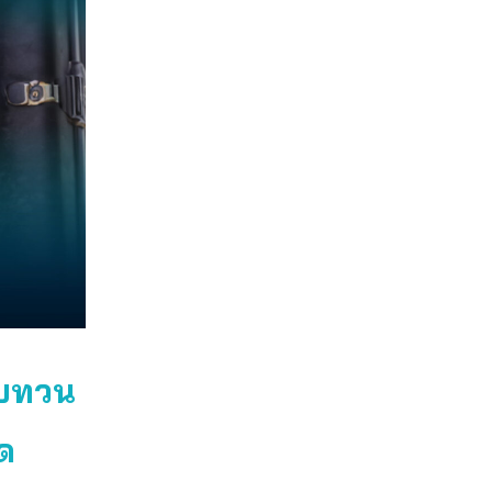
ทบทวน
ิด