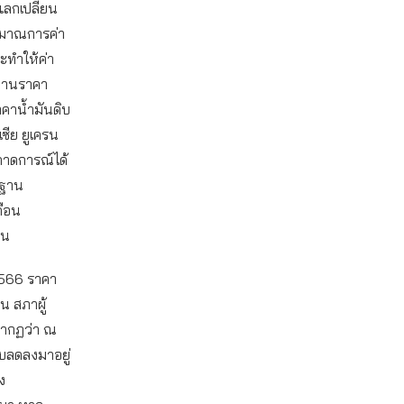
แลกเปลี่ยน
ะมาณการค่า
จะทำให้ค่า
ช้ฐานราคา
ราคาน้ำมันดิบ
ซีย ยูเครน
่คาดการณ์ได้
นฐาน
ดือน
้น
2566 ราคา
น สภาผู้
รากฏว่า ณ
ับลดลงมาอยู่
ง