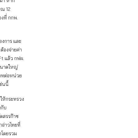
านมา หาก
าณ 12
องที่ กกพ.
ต้องการ และ
 ต้องจ่ายค่า
t แล้ว กฟผ.
าขนาดใหญ่
บาทต่อหน่วย
่นนี้
ะขอให้กระทรวง
มกับ
ัดสรรก๊าซ
อ่าวไทยที่
ฟ้าโดยรวม