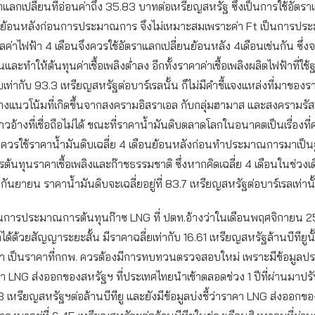
ลกเปลี่ยนที่อ่อนค่าถึง 35.83 บาทต่อเหรียญสหรัฐ ซึ่งเป็นการใช้อัตรา
ดือนย้อนหลังก่อนการประมาณการ จึงไม่เหมาะสมเพราะค่า Ft เป็นการปร
ิลค่าไฟฟ้า 4 เดือนจึงควรใช้อัตราแลกเปลี่ยนย้อนหลัง 4เดือนเช่นกัน ซึ่ง
ึ้นและทำให้ต้นทุนค่าเชื้อเพลิงต่ำลง อีกทั้งราคาค่าเชื้อเพลิงผลิตไฟฟ้าที่ใ
บเท่ากับ 93.3 เหรียญสหรัฐต่อบาร์เรลนั้น ก็ไม่มีคำชี้แจงแหล่งที่มาของ
้างแนวโน้มที่เกิดขึ้นจากสงครามอิสราเอล กับกลุ่มฮามาส และสงครามรัสเ
่าวอ้างที่เชื่อถือไม่ได้ ขณะที่ราคาน้ำมันดิบตลาดโลกในอนาคตเป็นเรื่องที
งควรใช้ราคาน้ำมันดิบเฉลี่ย 4 เดือนย้อนหลังก่อนทำประมาณการมาเป็
นทุนราคาเชื้อเพลิงและก๊าชธรรมชาติ ซึ่งหากคิดเฉลี่ย 4 เดือนในช่วงเ
กันยายน ราคาน้ำมันดิบจะเฉลี่ยอยู่ที่ 83.7 เหรียญสหรัฐต่อบาร์เรลเท่านั
นการประมาณการต้นทุนก๊าซ LNG ที่ ปตท.อ้างว่าในเดือนพฤศจิกายน 
ได้ด้วยสัญญาระยะสั้น มีราคาฉลี่ยเท่ากับ 16.61 เหรียญสหรัฐล้านบีทียูนั้
ว่า เป็นราคาที่กกพ. ควรต้องมีการทบทวนตรวจสอบใหม่ เพราะมีข้อมูลป
คา LNG ส่งออกของสหรัฐฯ ที่ประเทศไทยนำเข้าตลอดช่วง 1 ปีที่ผ่านมาปร
13 เหรียญสหรัฐฯต่อล้านบีทียู และยังมีข้อมูลบ่งชี้ว่าราคา LNG ส่งออกขอ