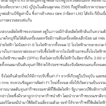
าลงมาอยู่ที่ 6.45 เหรียญสหรัฐฯต่อล้านบีทียูในช่วงเดือนสิงหาคมที่ผ่
ยบเทียบราคา LNG ญี่ปุ่นในเดือนตุลาคม 2566 ก็อยู่ที่ระดับราคาประม
ต่อล้านบีทียูเท่านั้น ซึ่งการอ้างของ ปตท.ว่าจัดหา LNG ได้จริง ก็เป็นเรื่
ินการตรวจสอบเช่นกัน
จุบันระบบผลิตไฟฟ้าของประเทศ อยู่ในภาวะมีกำลังผลิตไฟฟ้าล้นเกินความ
าดใหญ่ที่ไม่ได้เดินเครื่องเลยหรือมีการเดินเครื่องเพียงเล็กน้อย แต่ กฟผ.
่ายไฟฟ้า ไม่น้อยกว่า 8 โรงไฟฟ้าจากทั้งหมด 12 โรงไฟฟ้ามาหลายงวด F
ำนาจในการเจรจาต่อรองการรับซื้อไฟฟ้าจากโรงไฟฟ้าเอกชนทั้งโรงไฟฟ้
รงไฟฟ้าขนาดเล็ก (SPPs) ที่จะไม่ควรรับซื้อไฟฟ้าในอัตราที่เกิน 3.99 
ระทั้งหมดมาเป็นต้นทุนค่าใช้จ่ายให้ประชาชนต้องรับผิดชอบแทนทั้งหมดเช
 จึงไม่เห็นด้วยที่จะให้มีการปรับขึ้นค่า Ft จากที่เก็บอยู่ในปัจจุบัน แล
กกพ. ทบทวนข้อมูลการคิดค่า Ft ใหม่ทั้งหมด เพื่อให้เกิดความเป็นธรร
ารณาลดต้นทุนค่าก๊าซธรรมชาติที่ใช้ผลิตไฟฟ้า รัฐบาลควรใช้หลักการจ
อ่าวไทยซึ่งมีราคาถูกกว่าราคาก๊าซนำเข้า โดยนําราคาก๊าซธรรมชาติจาก
ละปิโตรเคมีนำมาใช้คิดถัวเฉลี่ยรวมด้วย จะทำให้ราคาก๊าซที่ใช้ผลิตไฟ