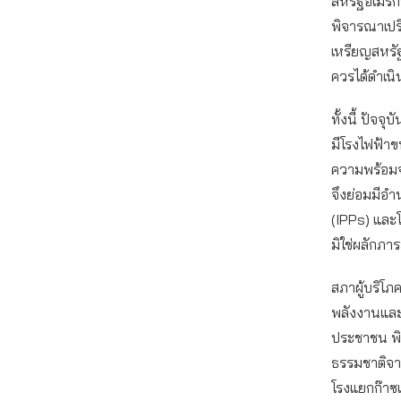
สหรัฐอเมริก
พิจารณาเปรี
เหรียญสหรัฐฯ
ควรได้ดำเน
ทั้งนี้ ปัจ
มีโรงไฟฟ้าขน
ความพร้อมจ
จึงย่อมมีอ
(IPPs) และโ
มิใช่ผลักภา
สภาผู้บริโภค
พลังงานและ 
ประชาชน พิจ
ธรรมชาติจาก
โรงแยกก๊าซแ