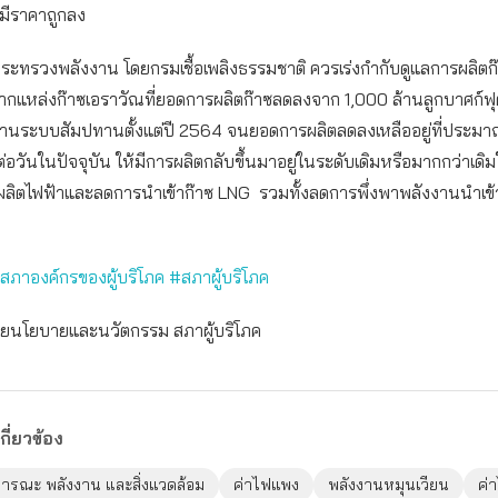
มีราคาถูกลง
กระทรวงพลังงาน โดยกรมเชื้อเพลิงธรรมชาติ ควรเร่งกำกับดูแลการผลิตก
ากแหล่งก๊าซเอราวัณที่ยอดการผลิตก๊าซลดลงจาก 1,000 ล้านลูกบาศก์ฟุ
นผ่านระบบสัมปทานตั้งแต่ปี 2564 จนยอดการผลิตลดลงเหลืออยู่ที่ประม
่อวันในปัจจุบัน ให้มีการผลิตกลับขึ้นมาอยู่ในระดับเดิมหรือมากกว่าเดิมใ
ช้ผลิตไฟฟ้าและลดการนำเข้าก๊าซ LNG รวมทั้งลดการพึ่งพาพลังงานนำเข้
#สภาองค์กรของผู้บริโภค #สภาผู้บริโภค
ฝ่ายนโยบายและนวัตกรรม สภาผู้บริโภค
กี่ยวข้อง
ารณะ พลังงาน และสิ่งแวดล้อม
ค่าไฟแพง
พลังงานหมุนเวียน
ค่