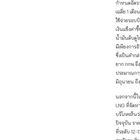
กำหนดอัตราแ
เฉลี่ย 1 เ
ใช้จ่ายรอบบ
เงินแข็งค่าข
น้ำมันดิบดูไ
มีเพียงการอ
ซึ่งเป็นคำกล
ยาก กกพ.จึ
ประมาณการต้
มิถุนายน ถึง
นอกจากนี้ใ
LNG ที่จัดหา
บริโภคเห็น
ปัจจุบัน รา
ที่ระดับ 12-