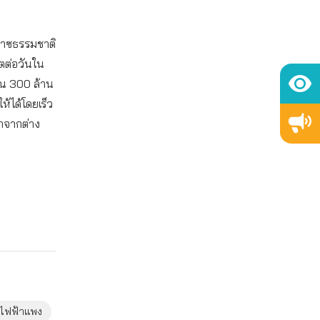
๊าซธรรมชาติ
ตต่อวันใน
าณ 300 ล้าน
ห้ได้โดยเร็ว
าจากต่าง
าไฟฟ้าแพง