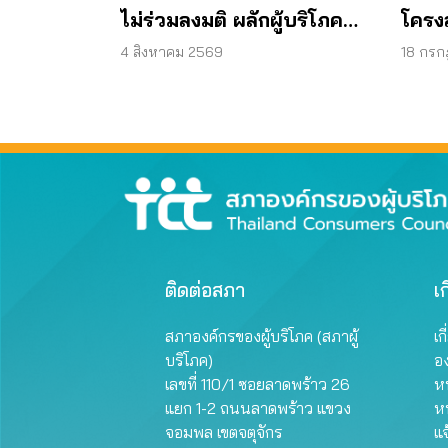
ไม่ร่วมลงมติ ผลักผู้บริโภค
โครงส
“แบก”
พลัง
4 สิงหาคม 2569
18 กร
ติดต่อสภา
เก
สภาองค์กรของผู้บริโภค (สภาผู้
เก
บริโภค)
อ
เลขที่ 110/1 ซอยลาดพร้าว 26
หน
แยก 1-2 ถนนลาดพร้าว แขวง
ห
จอมพล เขตจตุจักร
แจ