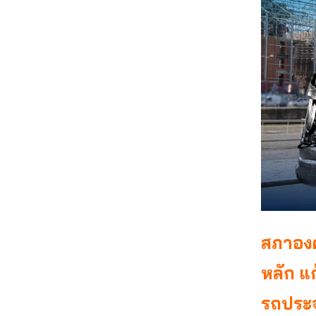
สภาองค
หลัก 
รถประจ