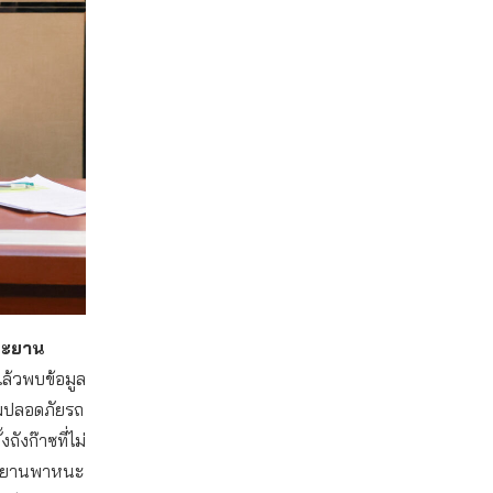
และยาน
แล้วพบข้อมูล
วามปลอดภัยรถ
ังก๊าซที่ไม่
ละยานพาหนะ