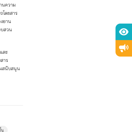
้านความ
นรถโดยสาร
้างยาน
สอบสวน
ยและ
ยสาร
ิมสนับสนุน
้น