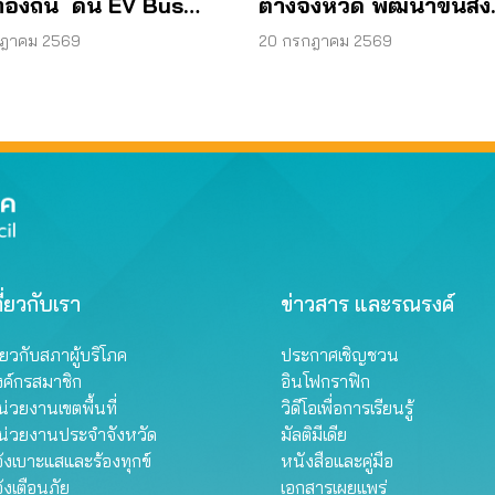
้องถิ่น ดัน EV Bus
ต่างจังหวัด พัฒนาขนส่ง
ยา
สาธารณะไร้รอยต่อ
กฎาคม 2569
20 กรกฎาคม 2569
ี่ยวกับเรา
ข่าวสาร และรณรงค์
ี่ยวกับสภาผู้บริโภค
ประกาศเชิญชวน
งค์กรสมาชิก
อินโฟกราฟิก
่วยงานเขตพื้นที่
วิดีโอเพื่อการเรียนรู้
น่วยงานประจำจังหวัด
มัลติมีเดีย
้งเบาะแสและร้องทุกข์
หนังสือและคู่มือ
้งเตือนภัย
เอกสารเผยแพร่