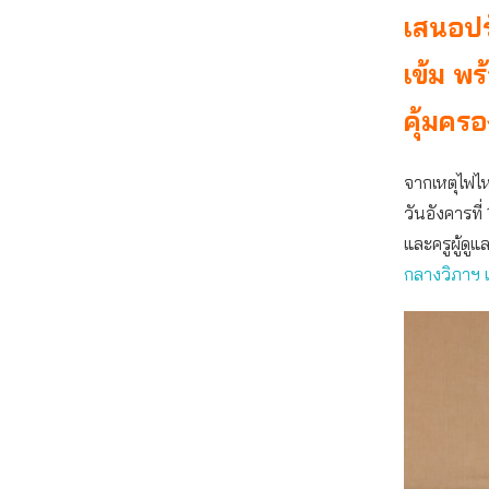
เสนอปร
เข้ม พ
คุ้มครอ
จากเหตุไฟไห
วันอังคารที
และครูผู้ดูแ
กลางวิภาฯ เ