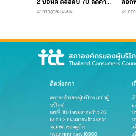
2 ปอนด์ ตลอดปี 70 ลดค่า
ล็อกท
ครองชีพ
อยุธ
27 กรกฎาคม 2569
24 กร
ติดต่อสภา
เก
สภาองค์กรของผู้บริโภค (สภาผู้
เก
บริโภค)
อ
เลขที่ 110/1 ซอยลาดพร้าว 26
หน
แยก 1-2 ถนนลาดพร้าว แขวง
ห
จอมพล เขตจตุจักร
แจ
กรุงเทพมหานคร 10900
แจ