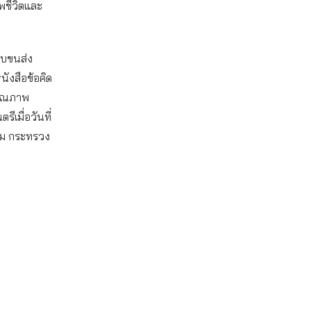
พชีวิตและ
บบขนส่ง
ังสือข้อคิด
คุณภาพ
มื่อวันที่
รรม กระทรวง