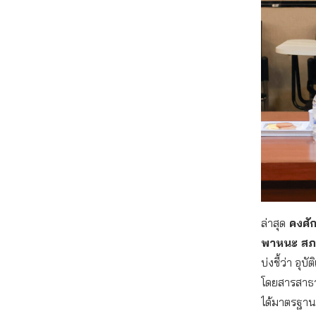
ล่าสุด
คงศัก
พาหนะ สภา
บ่งชี้ว่า อ
โดยสารสาธาร
ได้มาตรฐา