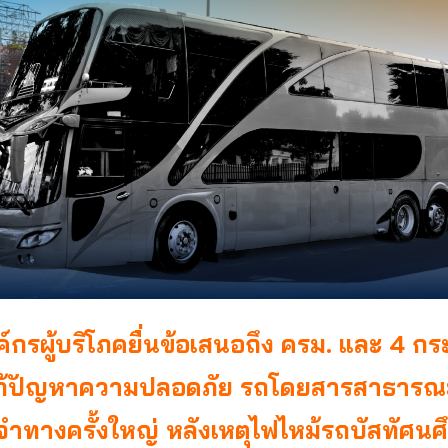
์กรผู้บริโภคยื่นข้อเสนอถึง ครม. และ 4 ก
แก้ปัญหาความปลอดภัย รถโดยสารสาธาร
ำทางครั้งใหญ่ หลังเหตุไฟไหม้รถบัสทัศน