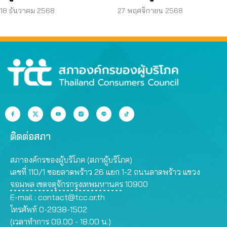
พัน/ปี
48% ต่อปี ผู้บริโภคควร
18 ธันวาคม 2568
27 พฤศจิกายน 2568
ระวังกู้หนี้นอกระบบ
เสี่ยงหนี้สะสมพุ่ง
ติดต่อสภา
สภาองค์กรของผู้บริโภค (สภาผู้บริโภค)
เลขที่ 110/1 ซอยลาดพร้าว 26 แยก 1-2 ถนนลาดพร้าว แขวง
จอมพล เขตจตุจักรกรุงเทพมหานคร 10900
E-mail :
contact@tcc.or.th
โทรศัพท์ 0-2938-1502
(เวลาทำการ 09.00 - 18.00 น.)