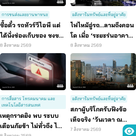
การขนส่งและยานพาหนะ
อสังหาริมทรัพย์และที่อยู่อาศัย
ซื้อตั๋ว รถทัวร์วีไอพี แต่
ไฟไหม้อู่รถ…ลามถึงคอน
ได้นั่งช่องเก็บของ ชงขน
โด เมื่อ ‘ระยะร่นอาคาร’
ส่งฯ คุมเข้มทุกจุดตรวจ
ถูกละเลย ผู้บริโภคจึงต้อง
8 สิงหาคม 2569
8 สิงหาคม 2569
เสี่ยง
การสื่อสาร โทรคมนาคม และ
อสังหาริมทรัพย์และที่อยู่อาศัย
เทคโนโลยีสารสนเทศ
สภาผู้บริโภครับฟังข้อ
เหตุกราดยิง พบ ระบบ
เท็จจริง ‘วันเวลา ณ
เตือนภัยช้า ไม่ทั่วถึง ไม่
เจ้าพระยา’ ยืนยันมีถนน
7 สิงหาคม 2569
8 สิงหาคม 2569