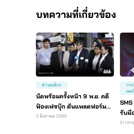
บทความที่เกี่ยวข้อง
ข่าวองค์กร
การ
เทค
นัดพร้อมครั้งหน้า 9 พ.ย. คดี
SMS 
ฟ้องเฟซบุ๊ก ดันแพลตฟอร์ม
รับมื
ร่วมรับผิด
3 สิงหาคม 2569
ไซเบอ
21 กรก