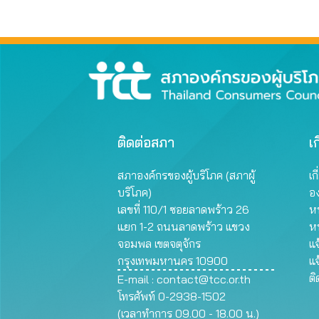
ติดต่อสภา
เก
สภาองค์กรของผู้บริโภค (สภาผู้
เก
บริโภค)
อ
เลขที่ 110/1 ซอยลาดพร้าว 26
หน
แยก 1-2 ถนนลาดพร้าว แขวง
ห
จอมพล เขตจตุจักร
แจ
กรุงเทพมหานคร 10900
แจ
ต
E-mail :
contact@tcc.or.th
โทรศัพท์ 0-2938-1502
(เวลาทำการ 09.00 - 18.00 น.)