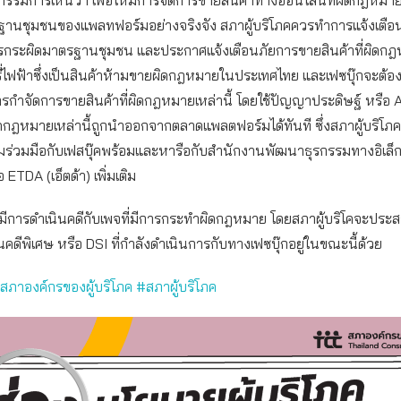
ฐานชุมชนของแพลทฟอร์มอย่างจริงจัง สภาผู้บริโภคควรทำการแจ้งเตือ
ีการกระผิดมาตรฐานชุมชน และประกาศแจ้งเตือนภัยการขายสินค้าที่ผิดก
ุหรี่ไฟฟ้าซึ่งเป็นสินค้าห้ามขายผิดกฎหมายในประเทศไทย และเฟซบุ๊กจะต้อ
กำจัดการขายสินค้าที่ผิดกฎหมายเหล่านี้ โดยใช้ปัญญาประดิษฐ์ หรือ AI 
ดกฎหมายเหล่านี้ถูกนำออกจากตลาดแพลตฟอร์มได้ทันที ซึ่งสภาผู้บริโภ
ร่วมมือกับเฟสบุ๊คพร้อมและหารือกับสำนักงานพัฒนาธุรกรรมทางอิเล็ก
 ETDA (เอ็ตด้า) เพิ่มเติม
ให้มีการดำเนินคดีกับเพจที่มีการกระทำผิดกฎหมาย โดยสภาผู้บริโคจะปร
ีพิเศษ หรือ DSI ที่กำลังดำเนินการกับทางเฟซบุ๊กอยู่ในขณะนี้ด้วย
#สภาองค์กรของผู้บริโภค #สภาผู้บริโภค