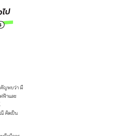
ำคัญพบว่า มี
่ไฟฟ้าและ
์
ี คิดเป็น
ยหรือมีการ