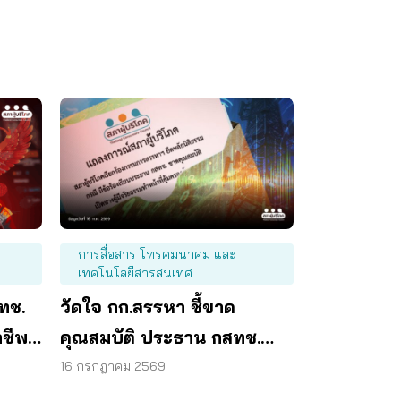
การสื่อสาร โทรคมนาคม และ
เทคโนโลยีสารสนเทศ
สทช.
วัดใจ กก.สรรหา ชี้ขาด
าชีพ
คุณสมบัติ ประธาน กสทช.
เปิดทางคนที่ดีกว่า มาทำ
16 กรกฎาคม 2569
หน้าที่