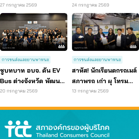
70 ลดค่าครองชีพ
Bus อยุธยา
27 กรกฎาคม 2569
24 กรกฎาคม 2569
การขนส่งและยานพาหนะ
การขนส่งและยานพาหนะ
ชูบทบาท อบจ. ดัน EV
สาหัส! นักเรียนตกรถเมล์
Bus ต่างจังหวัด พัฒนา
สภาพรถ เก่า ผุ โทรม
ขนส่งสาธารณะไร้รอย
ถามหามาตรฐานรถ
20 กรกฎาคม 2569
13 กรกฎาคม 2569
ต่อ
ปลอดภัย