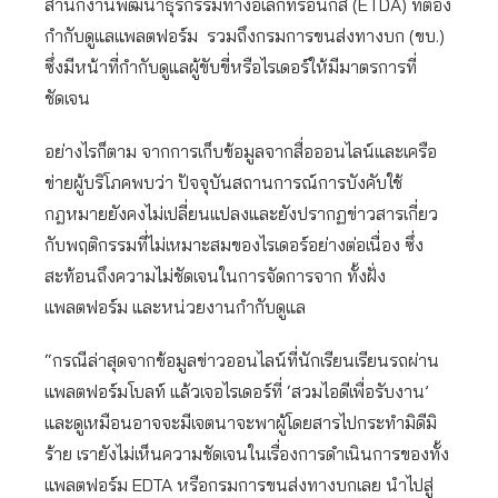
สำนักงานพัฒนาธุรกรรมทางอิเล็กทรอนิกส์ (ETDA) ที่ต้อง
กำกับดูแลแพลตฟอร์ม รวมถึงกรมการขนส่งทางบก (ขบ.)
ซึ่งมีหน้าที่กำกับดูแลผู้ขับขี่หรือไรเดอร์ให้มีมาตรการที่
ชัดเจน
อย่างไรก็ตาม จากการเก็บข้อมูลจากสื่อออนไลน์และเครือ
ข่ายผู้บริโภคพบว่า ปัจจุบันสถานการณ์การบังคับใช้
กฎหมายยังคงไม่เปลี่ยนแปลงและยังปรากฏข่าวสารเกี่ยว
กับพฤติกรรมที่ไม่เหมาะสมของไรเดอร์อย่างต่อเนื่อง ซึ่ง
สะท้อนถึงความไม่ชัดเจนในการจัดการจาก ทั้งฝั่ง
แพลตฟอร์ม และหน่วยงานกำกับดูแล
“กรณีล่าสุดจากข้อมูลข่าวออนไลน์ที่นักเรียนเรียนรถผ่าน
แพลตฟอร์มโบลท์ แล้วเจอไรเดอร์ที่ ‘สวมไอดีเพื่อรับงาน’
และดูเหมือนอาจจะมีเจตนาจะพาผู้โดยสารไปกระทำมิดีมิ
ร้าย เรายังไม่เห็นความชัดเจนในเรื่องการดำเนินการของทั้ง
แพลตฟอร์ม EDTA หรือกรมการขนส่งทางบกเลย นำไปสู่