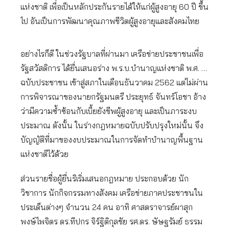
แห่งชาติ เพื่อเป็นหลักประกันรายได้ให้แก่ผู้สูงอายุ 60 ปี ขึ้น
ไป อันเป็นการพัฒนาคุณภาพชีวิตผู้สูงอายุและสังคมไทย
อย่างไรก็ดี ในช่วงรัฐบาลที่ผ่านมา เครือข่ายประชาชนเพื่อ
รัฐสวัสดิการ ได้ยื่นเสนอร่าง พ.ร.บ.บำนาญแห่งชาติ พ.ศ. …
ฉบับประชาชน เข้าสู่สภาในเดือนธันวาคม 2562 แต่ไม่ผ่าน
การพิจารณาของนายกรัฐมนตรี ประยุทธ์ จันทร์โอชา อ้าง
ว่ามีความซ้ำซ้อนกับเบี้ยยังชีพผู้สูงอายุ และเป็นภาระงบ
ประมาณ ดังนั้น ในร่างกฎหมายฉบับปรับปรุงใหม่นั้น จึง
บัญญัติที่มาของงบประมาณในการจัดทำบำนาญพื้นฐาน
แห่งชาติไว้ด้วย
ส่วนรายชื่อผู้ยื่นริเริ่มเสนอกฎหมาย ประกอบด้วย นัก
วิชาการ นักกิจกรรมทางสังคม เครือข่ายภาคประชาชนใน
ประเด็นต่างๆ จำนวน 24 คน อาทิ ศาสตราจารย์ผาสุก
พงษ์ไพจิตร ดร.ทีปกร จิร์ฐิติกุลชัย รศ.ดร. ษัษฐรัมย์ ธรรม