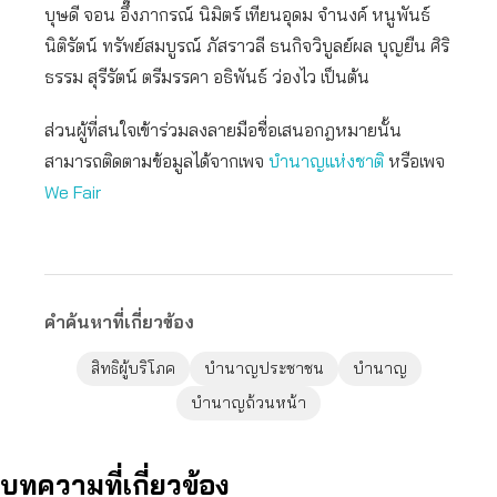
บุษดี จอน อึ๊งภากรณ์ นิมิตร์ เทียนอุดม จำนงค์ หนูพันธ์
นิติรัตน์ ทรัพย์สมบูรณ์ ภัสราวลี ธนกิจวิบูลย์ผล บุญยืน ศิริ
ธรรม สุรีรัตน์ ตรีมรรคา อธิพันธ์ ว่องไว เป็นต้น
ส่วนผู้ที่สนใจเข้าร่วมลงลายมือชื่อเสนอกฎหมายนั้น
สามารถติดตามข้อมูลได้จากเพจ
บำนาญแห่งชาติ
หรือเพจ
We Fair
คำค้นหาที่เกี่ยวข้อง
สิทธิผู้บริโภค
บำนาญประชาชน
บำนาญ
บำนาญถ้วนหน้า
บทความที่เกี่ยวข้อง