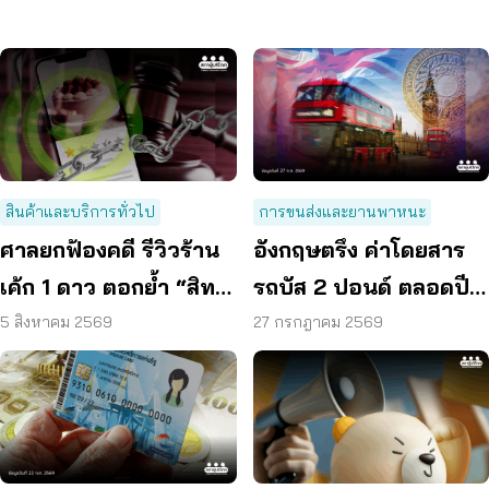
สินค้าและบริการทั่วไป
การขนส่งและยานพาหนะ
ศาลยกฟ้องคดี รีวิวร้าน
อังกฤษตรึง ค่าโดยสาร
เค้ก 1 ดาว ตอกย้ำ “สิทธิ
รถบัส 2 ปอนด์ ตลอดปี
ผู้บริโภค” แสดงความคิด
70 ลดค่าครองชีพ
5 สิงหาคม 2569
27 กรกฎาคม 2569
เห็นโดยสุจริต