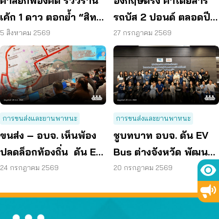
ศาลยกฟ้องคดี รีวิวร้าน
อังกฤษตรึง ค่าโดยสาร
เค้ก 1 ดาว ตอกย้ำ “สิทธิ
รถบัส 2 ปอนด์ ตลอดปี
ผู้บริโภค” แสดงความคิด
70 ลดค่าครองชีพ
5 สิงหาคม 2569
27 กรกฎาคม 2569
เห็นโดยสุจริต
การขนส่งและยานพาหนะ
การขนส่งและยานพาหนะ
ขนส่ง – อบจ. เห็นพ้อง
ชูบทบาท อบจ. ดัน EV
ปลดล็อกท้องถิ่น ดัน EV
Bus ต่างจังหวัด พัฒนา
Bus อยุธยา
ขนส่งสาธารณะไร้รอย
24 กรกฎาคม 2569
20 กรกฎาคม 2569
ต่อ