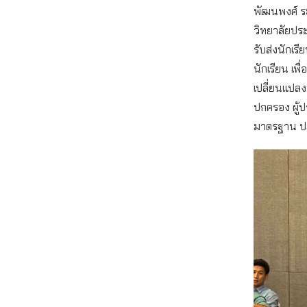
พัฒนพงศ์ ระ
วิทยาลัยปร
รับส่งนักเร
นักเรียน เพื
เปลี่ยนแปล
ปกครอง ผู้ป
มาตรฐาน ปล