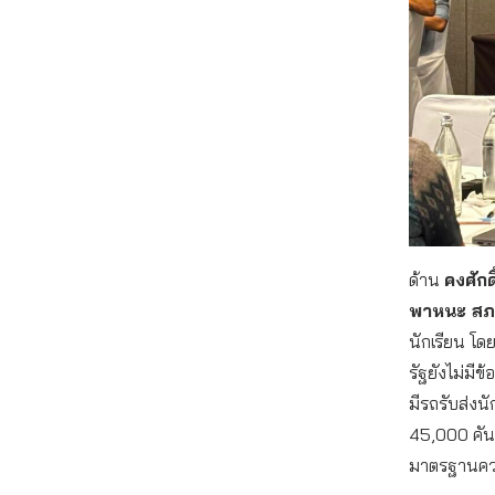
ด้าน
คงศัก
พาหนะ สภา
นักเรียน โดย
รัฐยังไม่มี
มีรถรับส่งนั
45,000 คัน 
มาตรฐานควา