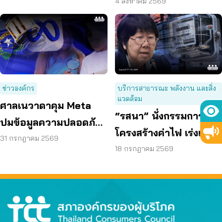
ผู้บริโภค “แบก”
4 สิงหาคม 2569
ข่าวองค์กร
บริการสาธารณะ พลังงาน และสิ่ง
แวดล้อม
ศาลเนวาดาคุม Meta
“รสนา” นั่งกรรมการ รื้อ
ปมข้อมูลความปลอดภัย
โครงสร้างค่าไฟ เร่งแก้
ต่อเด็กบนเมสเซนเจอร์
31 กรกฎาคม 2569
ต้นเหตุพลังงานแพง
18 กรกฎาคม 2569