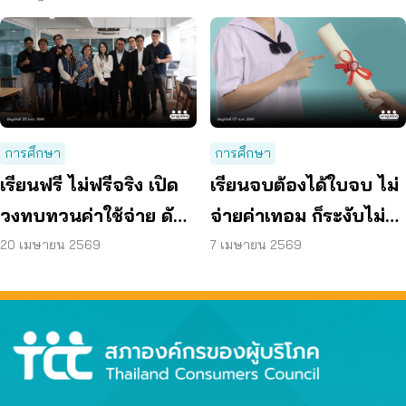
เพิ่มคุณภาพผู้เรียน
จริง”
การศึกษา
การศึกษา
เรียนฟรี ไม่ฟรีจริง เปิด
เรียนจบต้องได้ใบจบ ไม่
วงทบทวนค่าใช้จ่าย ดัน
จ่ายค่าเทอม ก็ระงับไม่ได้
แก้ พ.ร.บ.การศึกษาฯ
หนุนสถานศึกษาใช้ทั่ว
20 เมษายน 2569
7 เมษายน 2569
ประเทศ