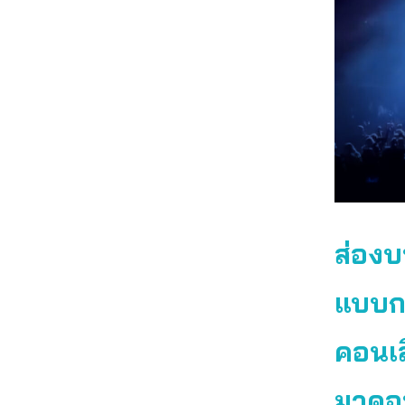
ส่องบ
แบบกล
คอนเส
มาดอน