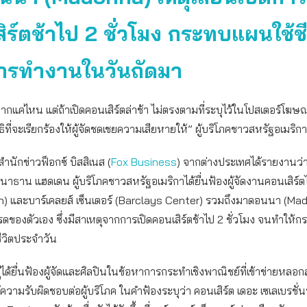
ิร์ตช้าไป 2 ชั่วโมง กระทบแผนใช้ชี
ารทำงานในวันถัดมา
กแค่ไหน แต่ถ้าเปิดคอนเสิร์ตล่าช้า ไม่ตรงตามที่ระบุไว้ในโปสเตอร์โ
ธิที่จะเรียกร้องให้ผู้จัดชดเชยความเสียหายให้” ผู้บริโภคชาวสหรัฐอเมริก
ำนักข่าวฟ็อกซ์ บิสสิเนส (
Fox Business
) จากต่างประเทศได้รายงานว่า
นาธาน แฮดเดน ผู้บริโภคชาวสหรัฐอเมริกาได้ยื่นฟ้องผู้จัดงานคอนเสิร์ตไ
on) และบาร์เคลยส์ เซ็นเตอร์ (Barclays Center) รวมถึงมาดอนนา (Ma
ดของตัวเอง ซึ่งมีสาเหตุจากการเปิดคอนเสิร์ตช้าไป 2 ชั่วโมง จนทำให้
วิตประจำวัน
งคู่ได้ยื่นฟ้องผู้จัดและศิลปินในข้อหาการกระทำเชิงพาณิชย์ที่เข้าข่ายหลอก
ความรับผิดชอบต่อผู้บริโภค ในคำฟ้องระบุว่า คอนเสิร์ต เดอะ เซเลเบรชั่น