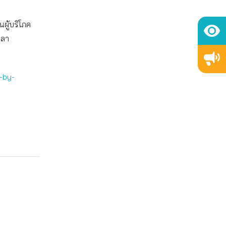
ผู้บริโภค
วลา
-by-