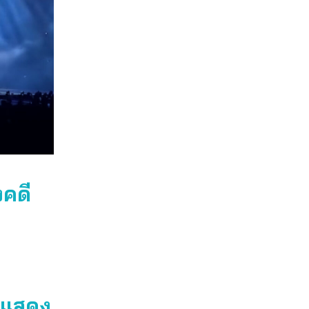
งคดี
รแสดง