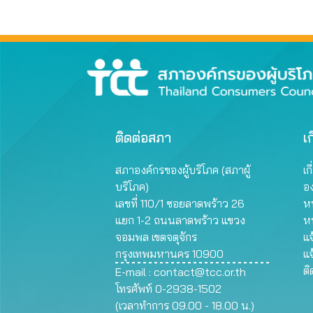
ติดต่อสภา
เก
สภาองค์กรของผู้บริโภค (สภาผู้
เก
บริโภค)
อ
เลขที่ 110/1 ซอยลาดพร้าว 26
หน
แยก 1-2 ถนนลาดพร้าว แขวง
ห
จอมพล เขตจตุจักร
แจ
กรุงเทพมหานคร 10900
แจ
ต
E-mail :
contact@tcc.or.th
โทรศัพท์ 0-2938-1502
(เวลาทำการ 09.00 - 18.00 น.)