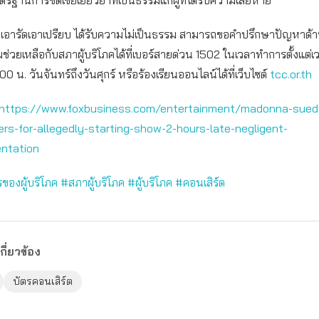
รฐานการชดเชยเยียวยาที่เป็นธรรมแก่ผู้ที่ได้รับความเสียหาย
ถูกเอารัดเอาเปรียบ ได้รับความไม่เป็นธรรม สามารถขอคำปรึกษาปัญหาด้าน
่วยเหลือกับสภาผู้บริโภคได้ที่เบอร์สายด่วน 1502 ในเวลาทำการตั้งแต่เ
0 น. วันจันทร์ถึงวันศุกร์ หรือร้องเรียนออนไลน์ได้ที่เว็บไซต์
tcc.or.th
https://www.foxbusiness.com/entertainment/madonna-sued
rs-for-allegedly-starting-show-2-hours-late-negligent-
entation
องผู้บริโภค #สภาผู้บริโภค #ผู้บริโภค #คอนเสิร์ต
กี่ยวข้อง
บัตรคอนเสิร์ต