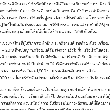
้องคดีเพื่อตนเองได้ หรือผู้เสียหายที่ได้รับความเสียหายจำนวนเพียงเล็กน
ลี่ยงความซ้ำซ้อนในการฟ้องคดี และป้องกันความขัดแย้งกันของคำพิพา
ในการลดปริมาณคดีที่จะขึ้นสู่ศาลได้อย่างมีประสิทธิภาพ โดยประเทศไ
ติแก้ไขเพิ่มเติมประมวลกฎหมายวิธีพิจารณาความแพ่ง (ฉบับที่ 26) พ.
ินคดีแบบกลุ่มมีผลบังคับใช้เมื่อวันที่ 5 ธันวาคม 2558 เป็นต้นมา
ในประเทศไทยที่ผู้บริโภครวมตัวยื่นฟ้องคดีรถยนต์มาสด้า 2 ดีเซล เครื่องยนต
4 – 2018 ที่พบปัญหาเครื่องยนต์สั่น เร่งความเร็วไม่ขึ้น หรือน้ำมันเครื่องเ
คีแบบกลุ่ม กระทั่งศาลชั้นต้นมีคำพิพากษาให้มาสด้าเรียกคืนรถยนต์รุ่น
หานำมาซ่อมแซมให้เป็นปกติ โดยให้บริษัทมาสด้าต้องชดใช้ราคาค่าซ่อมต
ยชน์จากการใช้รถวันละ 1,800 บาท รวมถึงค่าเสียหายทางจิตใจ
00 บาท โดยบริษัทต้องจ่ายดอกเบี้ยร้อยละ 5 ต่อปีนับจากวันฟ้องร่วม
ิโภคออกมาเรียกร้องและยื่นฟ้องเป็นคดีแบบกลุ่ม จนศาลมีคำพิพากษาออก
ีตัวอย่างเกี่ยวกับการจัดการสินค้าที่ไม่ปลอดภัยในประเทศไทย และทำให้
ุกรายเกิดความตระหนัก มีความรับผิดชอบในการผลิตรถยนต์ที่มีคุณภา