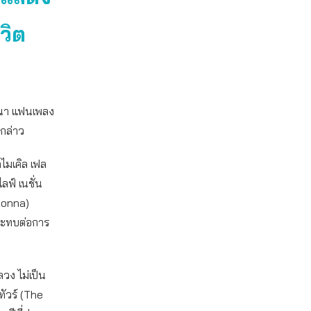
วิต
ฆษณา แฟนเพลง
ากล่าว
ไมเคิล เฟล
ลฟ์ เนชั่น
donna)
กระทบต่อการ
ลวง ไม่เป็น
ทัวร์ (The