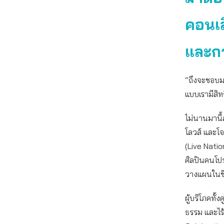
คอนเส
และก
“ถึงจะชอบมา
แบบเรามีสิท
ไม่นานมานี้ส
โลวส์ และโจ
(Live Nati
ศิลปินคนโปร
วางแผนในชี
ผู้บริโภคทั้
ธรรม และไร้