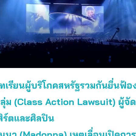
ทเรียนผู้บริโภคสหรัฐรวมกันยื่นฟ้อ
ุ่ม (Class Action Lawsuit) ผู้จัด
ิร์ตและศิลปิน
นา (Madonna) เหตุเลื่อนเปิดกา