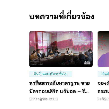
บทความที่เกี่ยวข้อง
สินค้าและบริการทั่วไป
สินค
หารือยกระดับมาตรฐาน ขาย
จองง่
บัตรคอนเสิร์ต แก้บอต – รี
กระแ
เซลล์ – คืนเงิน
ผู้จอ
12 กรกฎาคม 2569
21 กัน