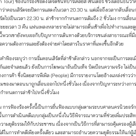
Tour) ของนักร้องชื่อดังได้จัดขึ้นที่บาร์เคลยส์ เซ็นเตอร์ ช่วงเดือนธันวาค
่าคอนเสิร์ตจะเปิดการแสดงในเวลา 20.30 น. แต่เมื่อถึงเวลากลับเลื่อน
์ตไปเป็นเวลา 22.30 น. ล่าช้าจากกำหนดการเดิมถึง 2 ชั่วโมง การเลื่อน
ะยะเวลา 3 คืน แฟนเพลงหลายรายไม่สามารถตื่นเช้าเพื่อไปทำงานและด
นี้พวกเขายังพบเจอกับปัญหาการเดินทางด้วยบริการขนส่งสาธารณะที่มี
่อความต้องการและยังต้องจ่ายค่าโดยสารในราคาที่แพงขึ้นอีกด้วย
สารคำฟ้องระบุว่า การเริ่มคอนเสิร์ตที่ล่าช้าดังกล่าว นอกจากจะเป็นการละ
์และจำเลยแล้ว ยังเป็นการโฆษณาอันเป็นเท็จ บิดเบือนความจริง ไม่เป
การค้า ซึ่งนิตยสารพีเพิล (People) มีการรายงานโดยอ้างแหล่งข่าวว่
วาคมของมาดอนนาถูกเลื่อนออกไปหนึ่งชั่วโมง เนื่องจากปัญหาระหว่างก
ให้กําหนดการล่าช้าไปหนึ่งชั่วโมง
ม การฟ้องร้องครั้งนี้เป็นการยื่นฟ้องแบบกลุ่มตามระบบศาลนครนิวยอร์ก
้นการดำเนินคดีแบบกลุ่มเป็นหนึ่งในวิธีพิจารณาความที่ช่วยเพิ่มประสิ
มยุติธรรมให้กับประชาชน เนื่องจากเป็นวิธีการที่สามารถคุ้มครองผู้เ
ในการทำคดีเพียงครั้งเดียว และสามารถอำนวยความยุติธรรมให้แก่ผู้เสีย