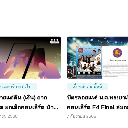
้าและบริการทั่วไป
เรื่องเล่าจากพื้นที่
ายแต่คืน (เงิน) ยาก
บัตรลอยแพ! น.ศ.พะเยาเจ
ส ยกเลิกคอนเสิร์ต ป่วน
คอนเสิร์ต F4 Final ล่ม
งบัตรล่วงหน้า
คัน
ยายน 2568
7 กันยายน 2568