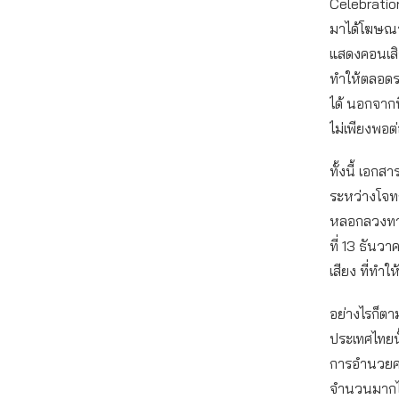
Celebration 
มาได้โฆษณาว
แสดงคอนเสิร
ทำให้ตลอดร
ได้ นอกจาก
ไม่เพียงพอต
ทั้งนี้ เอก
ระหว่างโจทก
หลอกลวงทาง
ที่ 13 ธัน
เสียง ที่ทํา
อย่างไรก็ตา
ประเทศไทยนั
การอำนวยควา
จำนวนมากได้